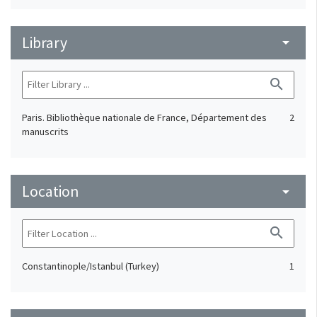
Library
arrow_drop_down
search
Paris. Bibliothèque nationale de France, Département des
2
manuscrits
Location
arrow_drop_down
search
Constantinople/Istanbul (Turkey)
1