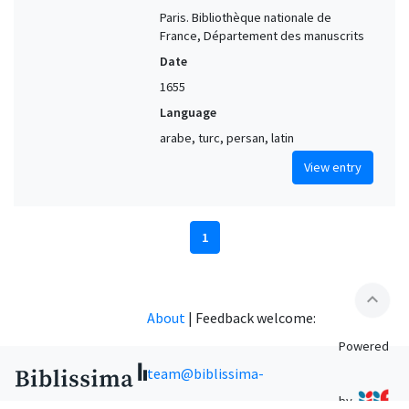
Paris. Bibliothèque nationale de
France, Département des manuscrits
Date
1655
Language
arabe, turc, persan, latin
View entry
1
expand_less
About
|
Feedback welcome:
Powered
team@biblissima-
by