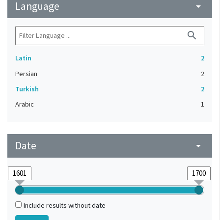
Language
arrow_drop_down
search
Latin
2
Persian
2
Turkish
2
Arabic
1
Date
arrow_drop_down
Include results without date