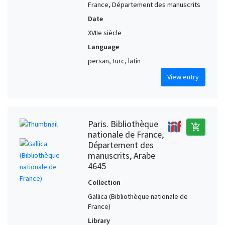
France, Département des manuscrits
Date
XVIIe siècle
Language
persan, turc, latin
View entry
Paris. Bibliothèque
add_shopping_cart
nationale de France,
Département des
manuscrits, Arabe
4645
Collection
Gallica (Bibliothèque nationale de
France)
Library