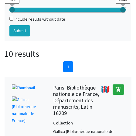
Include results without date
10 results
1
Paris. Bibliothèque
add_shopping_cart
nationale de France,
Département des
manuscrits, Latin
16209
Collection
Gallica (Bibliothèque nationale de