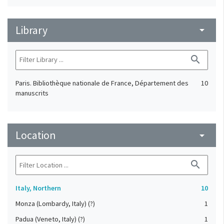
Library
arrow_drop_down
search
Paris. Bibliothèque nationale de France, Département des
10
manuscrits
Location
arrow_drop_down
search
Italy, Northern
10
Monza (Lombardy, Italy) (?)
1
Padua (Veneto, Italy) (?)
1