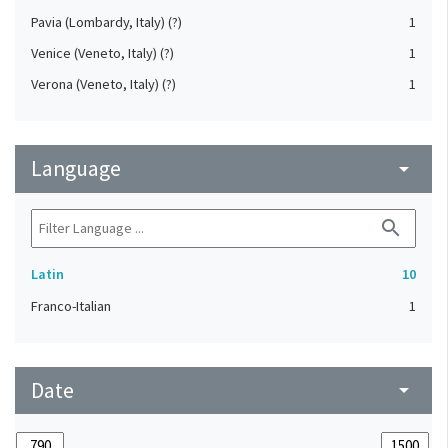
Pavia (Lombardy, Italy) (?)
1
Venice (Veneto, Italy) (?)
1
Verona (Veneto, Italy) (?)
1
Language
arrow_drop_down
search
Latin
10
Franco-Italian
1
Date
arrow_drop_down