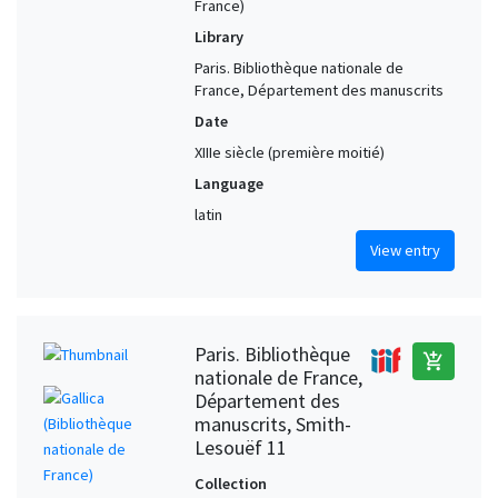
France)
Library
Paris. Bibliothèque nationale de
France, Département des manuscrits
Date
XIIIe siècle (première moitié)
Language
latin
View entry
Paris. Bibliothèque
add_shopping_cart
nationale de France,
Département des
manuscrits, Smith-
Lesouëf 11
Collection