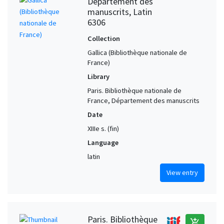
Département des
manuscrits, Latin
6306
Collection
Gallica (Bibliothèque nationale de
France)
Library
Paris. Bibliothèque nationale de
France, Département des manuscrits
Date
XIIIe s. (fin)
Language
latin
View entry
Paris. Bibliothèque
add_shopping_cart