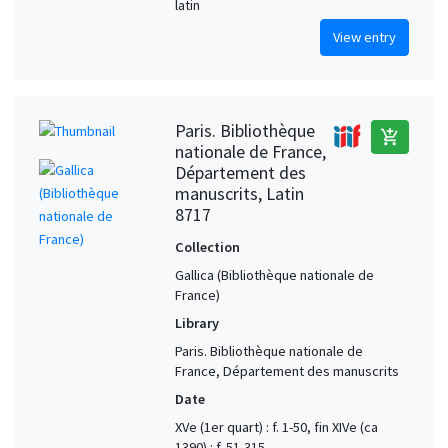
latin
View entry
Paris. Bibliothèque
add_shopping_cart
nationale de France,
Département des
manuscrits, Latin
8717
Collection
Gallica (Bibliothèque nationale de
France)
Library
Paris. Bibliothèque nationale de
France, Département des manuscrits
Date
XVe (1er quart) : f. 1-50, fin XIVe (ca
1390) : f. 51-315.