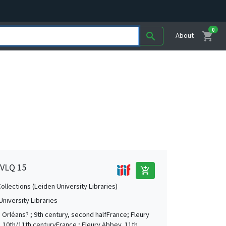
0
shopping_cart
search
About
 VLQ 15
add_shopping_cart
Collections (Leiden University Libraries)
University Libraries
 Orléans? ; 9th century, second halfFrance; Fleury
 10th/11th centuryFrance ; Fleury Abbey, 11th