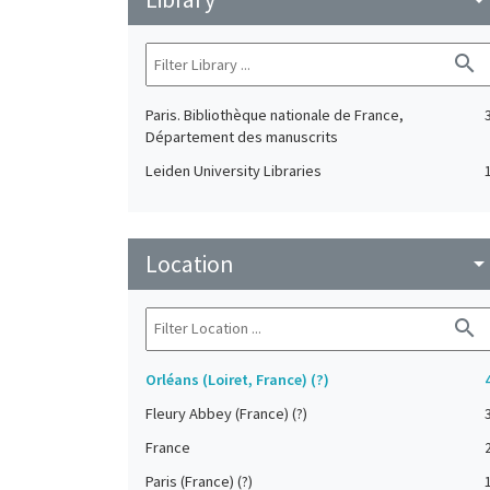
search
Paris. Bibliothèque nationale de France,
Département des manuscrits
Leiden University Libraries
Location
arrow_drop_do
search
Orléans (Loiret, France) (?)
Fleury Abbey (France) (?)
France
Paris (France) (?)