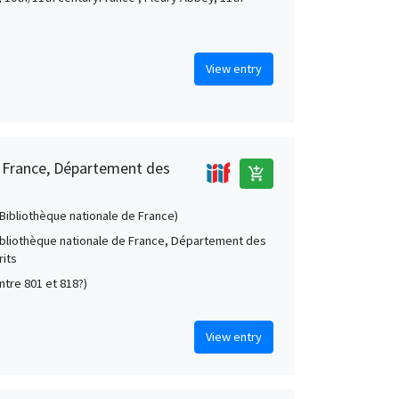
View entry
e France, Département des
add_shopping_cart
 (Bibliothèque nationale de France)
Bibliothèque nationale de France, Département des
its
entre 801 et 818?)
View entry