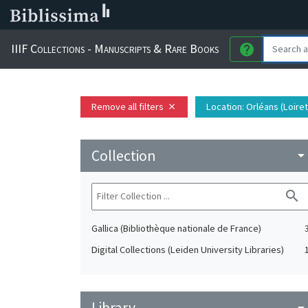
IIIF Collections - Manuscripts & Rare Books
help
Remove all filters
Location
: Orléans (Loiret
close
Collection
arrow_drop_do
search
Gallica (Bibliothèque nationale de France)
Digital Collections (Leiden University Libraries)
Library
arrow_drop_do