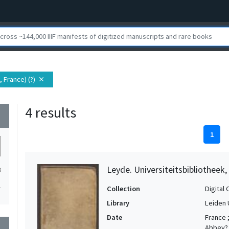
, France) (?)
close
4 results
wn
1
Leyde. Universiteitsbibliotheek,
3
1
Collection
Digital 
Library
Leiden 
Date
France ;
Abbey?,
wn