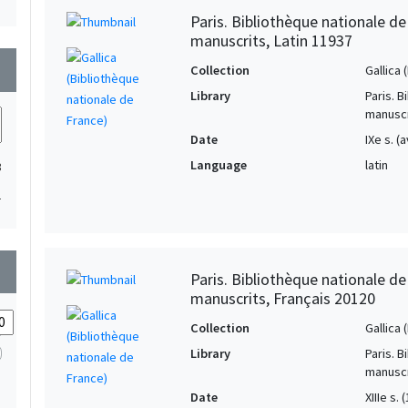
Paris. Bibliothèque nationale d
manuscrits, Latin 11937
wn
Collection
Gallica
Library
Paris. 
manuscr
Date
IXe s. (
Language
latin
3
1
wn
Paris. Bibliothèque nationale d
manuscrits, Français 20120
Collection
Gallica
Library
Paris. 
manuscr
Date
XIIIe s.