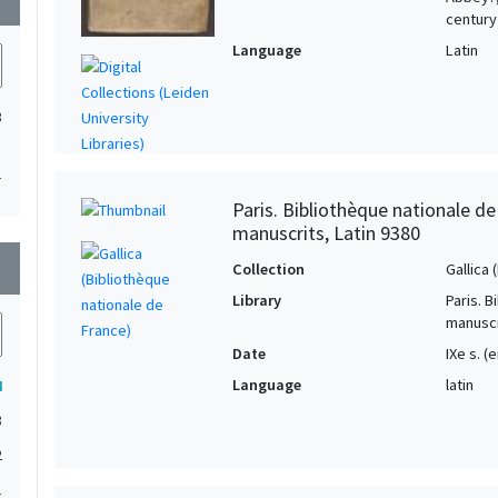
century
Language
Latin
3
1
Paris. Bibliothèque nationale d
manuscrits, Latin 9380
wn
Collection
Gallica
Library
Paris. 
manuscr
Date
IXe s. (
Language
latin
4
3
2
1