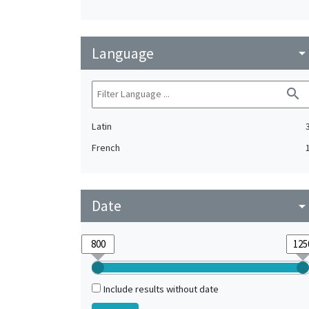
Language
arrow_drop_do
search
Latin
French
Date
arrow_drop_do
Include results without date