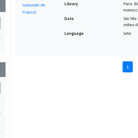
Library
Paris. 
wn
manuscr
Date
VIe-VIIe
milieu du
Language
latin
1
1
wn
1
1
1
1