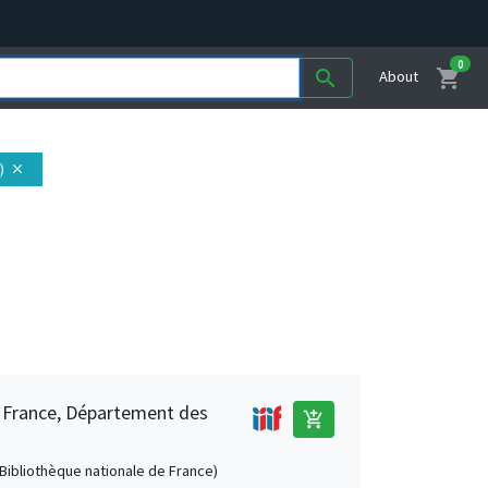
0
shopping_cart
search
About
)
close
e France, Département des
add_shopping_cart
 (Bibliothèque nationale de France)