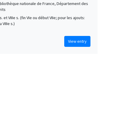
Bibliothèque nationale de France, Département des
its
 s. et VIIIe s. (fin VIe ou début VIIe; pour les ajouts:
 VIIIe s.)
View entry