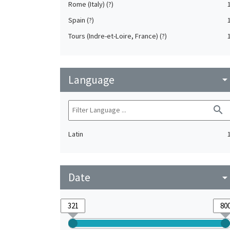
Rome (Italy) (?)
Spain (?)
Tours (Indre-et-Loire, France) (?)
Language
arrow_drop_do
search
Latin
Date
arrow_drop_do