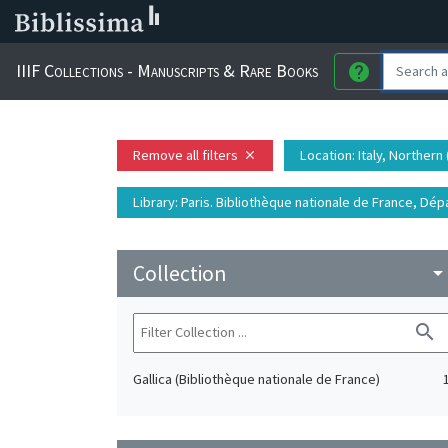
IIIF Collections - Manuscripts & Rare Books
help
Remove all filters
Location
: Italy, Northern 
close
Library
: Paris. Bibliothèque nationale de France, D
Collection
arrow_drop_do
search
Gallica (Bibliothèque nationale de France)