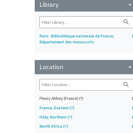
Library
arrow_drop_do
search
Paris. Bibliothèque nationale de France,
Département des manuscrits
Location
arrow_drop_do
search
Fleury Abbey (France) (?)
France, Eastern (?)
Italy, Northern (?)
North Africa (?)