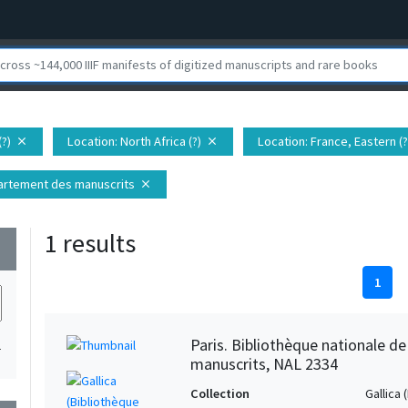
(?)
Location
: North Africa (?)
Location
: France, Eastern (?
close
close
épartement des manuscrits
close
1 results
wn
1
Paris. Bibliothèque nationale d
1
manuscrits, NAL 2334
Collection
Gallica