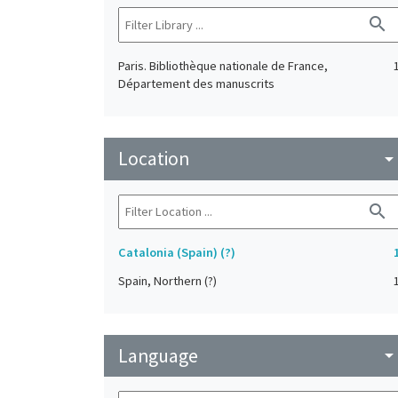
search
Paris. Bibliothèque nationale de France,
Département des manuscrits
Location
arrow_drop_do
search
Catalonia (Spain) (?)
Spain, Northern (?)
Language
arrow_drop_do