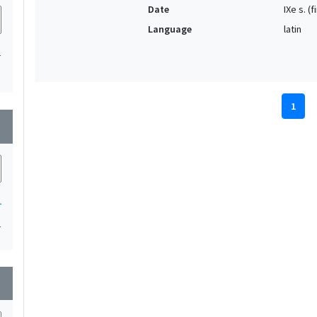
Date
IXe s. (
Language
latin
1
1
wn
1
1
wn