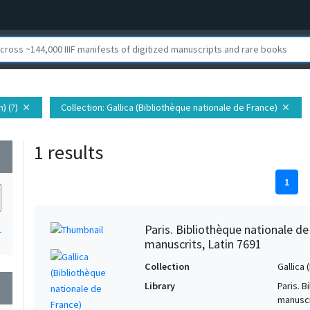
) (?)
Collection
: Gallica (Bibliothèque nationale de France)
close
close
1 results
wn
1
Paris. Bibliothèque nationale d
1
manuscrits, Latin 7691
Collection
Gallica
Library
Paris. 
wn
manuscr