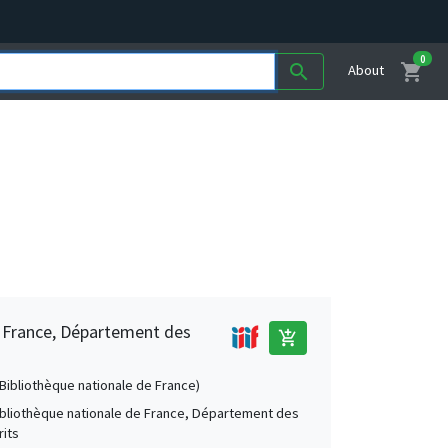
0
shopping_cart
search
About
e France, Département des
add_shopping_cart
 (Bibliothèque nationale de France)
Bibliothèque nationale de France, Département des
its