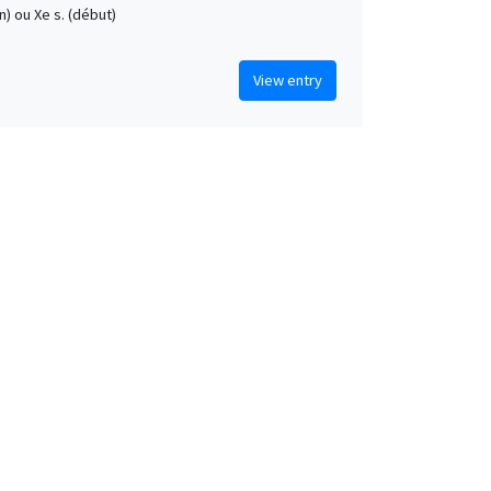
fin) ou Xe s. (début)
View entry