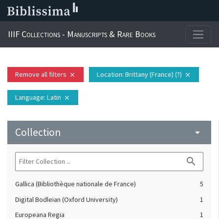
IIIF Collections - Manuscripts & Rare Books
Remove all filters
Location
: Brittany (France) (?)
close
close
Language
: Latin
close
Collection
arrow_drop_down
search
Gallica (Bibliothèque nationale de France)
5
Digital Bodleian (Oxford University)
1
Europeana Regia
1