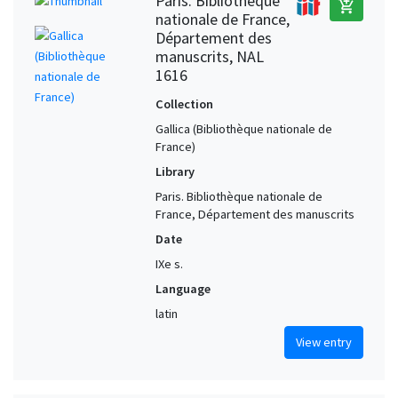
Paris. Bibliothèque
add_shopping_cart
nationale de France,
Département des
manuscrits, NAL
1616
Collection
Gallica (Bibliothèque nationale de
France)
Library
Paris. Bibliothèque nationale de
France, Département des manuscrits
Date
IXe s.
Language
latin
View entry