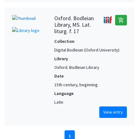
Oxford. Bodleian
add_shopping_cart
Library, MS. Lat.
liturg. f. 17
Collection
Digital Bodleian (Oxford University)
Library
Oxford. Bodleian Library
Date
15th century, beginning
Language
Latin
View entry
1