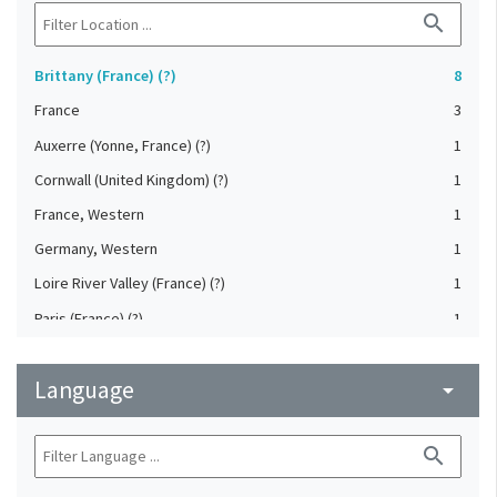
search
Brittany (France) (?)
8
France
3
Auxerre (Yonne, France) (?)
1
Cornwall (United Kingdom) (?)
1
France, Western
1
Germany, Western
1
Loire River Valley (France) (?)
1
Paris (France) (?)
1
Regensburg area (Germany)
1
Language
Saint-Amand-les-Eaux. Abbey of St. Amand (France)
arrow_drop_down
1
Salzburg area (Austria)
1
search
Wales (United Kingdom) (?)
1