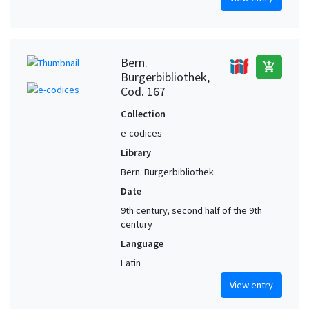
Bern.
add_shopping_cart
Burgerbibliothek,
Cod. 167
Collection
e-codices
Library
Bern. Burgerbibliothek
Date
9th century, second half of the 9th
century
Language
Latin
View entry