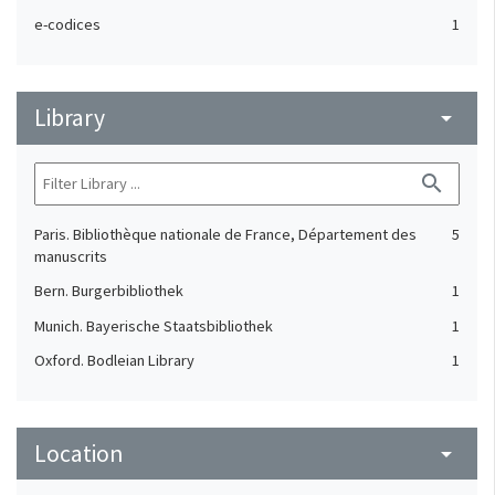
e-codices
1
Library
arrow_drop_down
search
Paris. Bibliothèque nationale de France, Département des
5
manuscrits
Bern. Burgerbibliothek
1
Munich. Bayerische Staatsbibliothek
1
Oxford. Bodleian Library
1
Location
arrow_drop_down