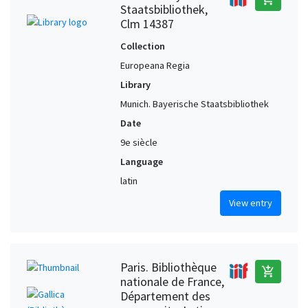
Staatsbibliothek,
Clm 14387
Collection
Europeana Regia
Library
Munich. Bayerische Staatsbibliothek
Date
9e siècle
Language
latin
View entry
Paris. Bibliothèque
add_shopping_cart
nationale de France,
Département des