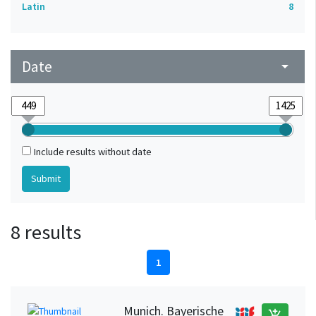
Latin
8
Date
arrow_drop_down
Include results without date
8 results
1
Munich. Bayerische
add_shopping_cart