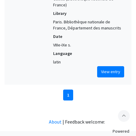
France)
Library
Paris. Bibliothèque nationale de
France, Département des manuscrits
Date
VIIIe-IXe s.
Language
latin
View entry
1
expand_less
About
|
Feedback welcome:
Powered