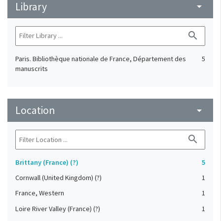
Library
arrow_drop_down
search
Paris. Bibliothèque nationale de France, Département des
5
manuscrits
Location
arrow_drop_down
search
Brittany (France) (?)
5
Cornwall (United Kingdom) (?)
1
France, Western
1
Loire River Valley (France) (?)
1