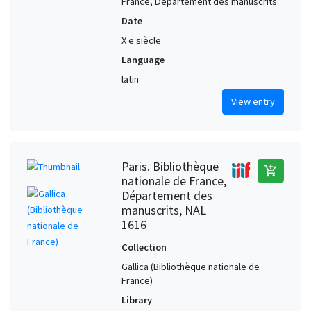
France, Département des manuscrits
Date
X e siècle
Language
latin
View entry
Paris. Bibliothèque
add_shopping_cart
nationale de France,
Département des
manuscrits, NAL
1616
Collection
Gallica (Bibliothèque nationale de
France)
Library