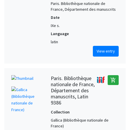
Paris. Bibliothèque nationale de
France, Département des manuscrits
Date
IXe s.
Language
latin
View entry
Paris. Bibliothèque
add_shopping_cart
nationale de France,
Département des
manuscrits, Latin
9386
Collection
Gallica (Bibliothèque nationale de
France)