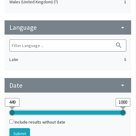
Wales (United Kingdom) (?)
1
Language
arrow_drop_down
search
Latin
5
Date
arrow_drop_down
Include results without date