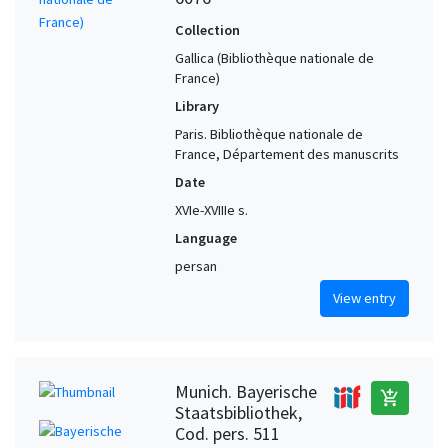
Collection
Gallica (Bibliothèque nationale de
France)
Library
Paris. Bibliothèque nationale de
France, Département des manuscrits
Date
XVIe-XVIIIe s.
Language
persan
View entry
Munich. Bayerische
add_shopping_cart
Staatsbibliothek,
Cod. pers. 511