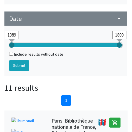
Date
arrow_drop_down
Include results without date
11 results
1
Paris. Bibliothèque
add_shopping_cart
nationale de France,