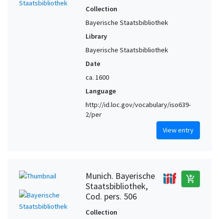
Collection
Bayerische Staatsbibliothek
Library
Bayerische Staatsbibliothek
Date
ca. 1600
Language
http://id.loc.gov/vocabulary/iso639-
2/per
View entry
Munich. Bayerische
add_shopping_cart
Staatsbibliothek,
Cod. pers. 506
Collection