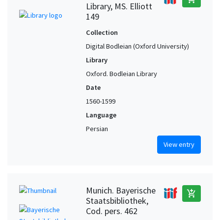
Library, MS. Elliott
149
Collection
Digital Bodleian (Oxford University)
Library
Oxford. Bodleian Library
Date
1560-1599
Language
Persian
View entry
Munich. Bayerische
add_shopping_cart
Staatsbibliothek,
Cod. pers. 462