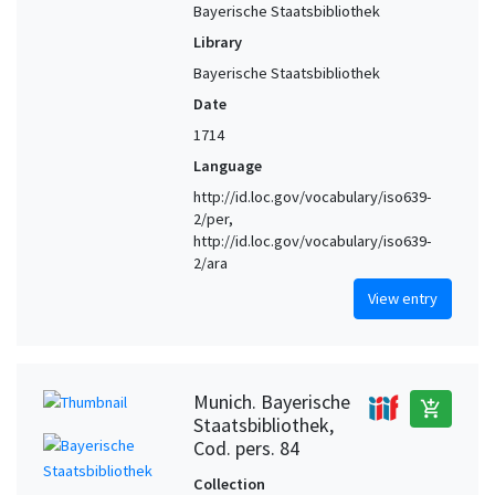
Bayerische Staatsbibliothek
Library
Bayerische Staatsbibliothek
Date
1714
Language
http://id.loc.gov/vocabulary/iso639-
2/per,
http://id.loc.gov/vocabulary/iso639-
2/ara
View entry
Munich. Bayerische
add_shopping_cart
Staatsbibliothek,
Cod. pers. 84
Collection