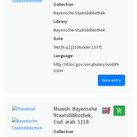
Collection
Bayerische Staatsbibliothek
Library
Bayerische Staatsbibliothek
Date
943 [h.q.] [1536 oder 1537]
Language
http://id.loc.gov/vocabulary/iso639-
2/per
View entry
Munich. Bayerische
add_shopping_cart
Staatsbibliothek,
Cod. arab. 1118
Collection