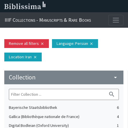
IIIF Collections - Manuscripts & Rare Books
Remove all filters
Language
: Persian
close
close
Location
: Iran
close
Collection
arrow_drop_down
search
Bayerische Staatsbibliothek
6
Gallica (Bibliothèque nationale de France)
4
Digital Bodleian (Oxford University)
1