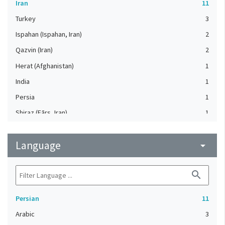
Iran
11
Turkey
3
Ispahan (Ispahan, Iran)
2
Qazvin (Iran)
2
Herat (Afghanistan)
1
India
1
Persia
1
Shiraz (Fārs, Iran)
1
Language
arrow_drop_down
search
Persian
11
Arabic
3