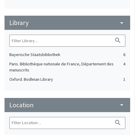
Library
arrow_drop_down
search
Bayerische Staatsbibliothek
6
Paris. Bibliothèque nationale de France, Département des
4
manuscrits
Oxford. Bodleian Library
1
Location
arrow_drop_down
search