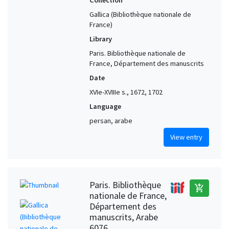
Gallica (Bibliothèque nationale de
France)
Library
Paris. Bibliothèque nationale de
France, Département des manuscrits
Date
XVIe-XVIIIe s., 1672, 1702
Language
persan, arabe
View entry
Paris. Bibliothèque
add_shopping_cart
nationale de France,
Département des
manuscrits, Arabe
6076