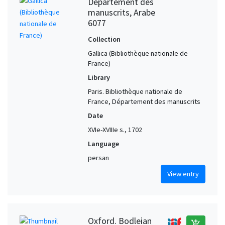
Département des
manuscrits, Arabe
6077
Collection
Gallica (Bibliothèque nationale de
France)
Library
Paris. Bibliothèque nationale de
France, Département des manuscrits
Date
XVIe-XVIIIe s., 1702
Language
persan
View entry
Oxford. Bodleian
add_shopping_cart