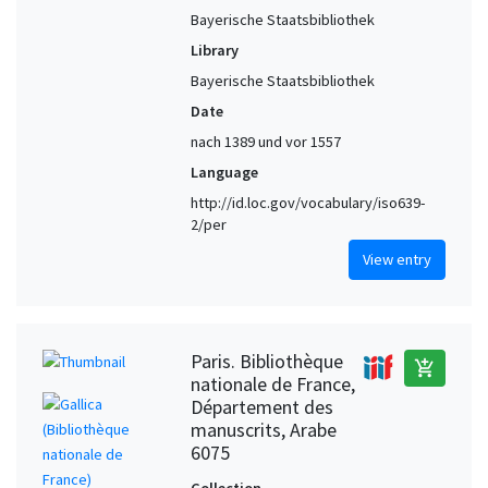
Bayerische Staatsbibliothek
Library
Bayerische Staatsbibliothek
Date
nach 1389 und vor 1557
Language
http://id.loc.gov/vocabulary/iso639-
2/per
View entry
Paris. Bibliothèque
add_shopping_cart
nationale de France,
Département des
manuscrits, Arabe
6075
Collection