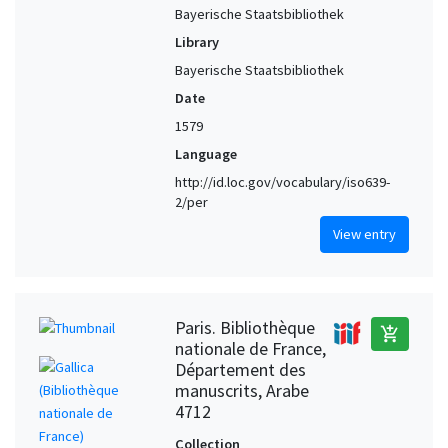
Bayerische Staatsbibliothek
Library
Bayerische Staatsbibliothek
Date
1579
Language
http://id.loc.gov/vocabulary/iso639-
2/per
View entry
Paris. Bibliothèque
add_shopping_cart
nationale de France,
Département des
manuscrits, Arabe
4712
Collection