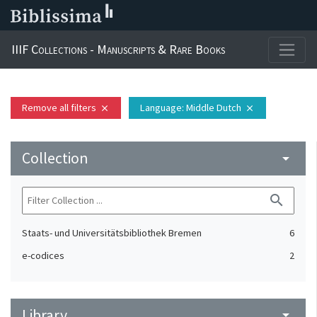
IIIF Collections - Manuscripts & Rare Books
Remove all filters
Language
: Middle Dutch
close
close
Collection
arrow_drop_down
search
Staats- und Universitätsbibliothek Bremen
6
e-codices
2
Library
arrow_drop_down