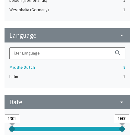
Leiden (Netherlands)
1
Westphalia (Germany)
1
Language
arrow_drop_down
search
Middle Dutch
8
Latin
1
Date
arrow_drop_down