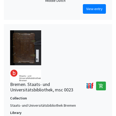
Middle Dutch
View entry
Bremen. Staats- und
add_shopping_cart
Universitätsbibliothek, msc 0023
Collection
Staats- und Universitätsbibliothek Bremen
Library