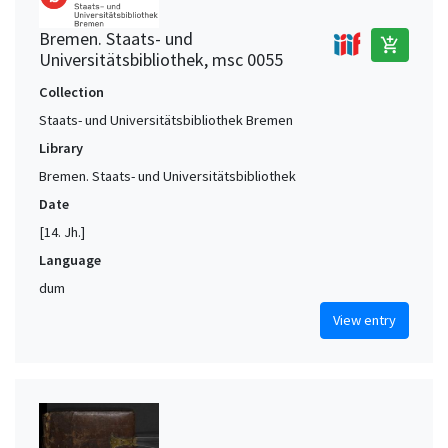
Bremen. Staats- und
add_shopping_cart
Universitätsbibliothek, msc 0055
Collection
Staats- und Universitätsbibliothek Bremen
Library
Bremen. Staats- und Universitätsbibliothek
Date
[14. Jh.]
Language
dum
View entry