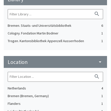
search
Bremen. Staats- und Universitätsbibliothek
6
Cologny. Fondation Martin Bodmer
1
Trogen. Kantonsbibliothek Appenzell Ausserrhoden
1
Location
arrow_drop_down
search
Netherlands
4
Bremen (Bremen, Germany)
1
Flanders
1