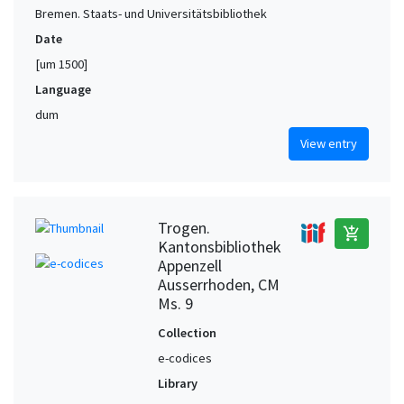
Bremen. Staats- und Universitätsbibliothek
Date
[um 1500]
Language
dum
View entry
Trogen.
add_shopping_cart
Kantonsbibliothek
Appenzell
Ausserrhoden, CM
Ms. 9
Collection
e-codices
Library