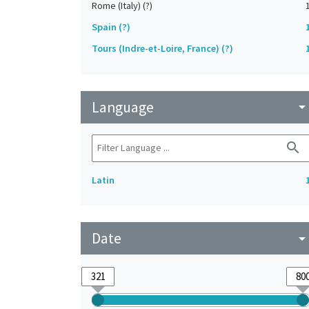
Rome (Italy) (?)
Spain (?)
Tours (Indre-et-Loire, France) (?)
Language
arrow_drop_do
search
Latin
Date
arrow_drop_do