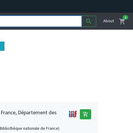
0
shopping_cart
search
About
e France, Département des
add_shopping_cart
 (Bibliothèque nationale de France)