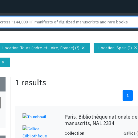
Location
: Tours (Indre-et-Loire, France) (?)
Location
: Spain (?)
close
close
close
1 results
wn
1
Paris. Bibliothèque nationale d
1
manuscrits, NAL 2334
Collection
Gallica