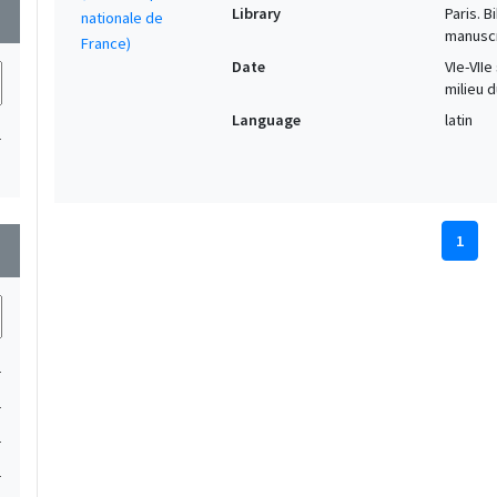
Library
Paris. 
wn
manuscr
Date
VIe-VIIe
milieu du
Language
latin
1
1
wn
1
1
1
1