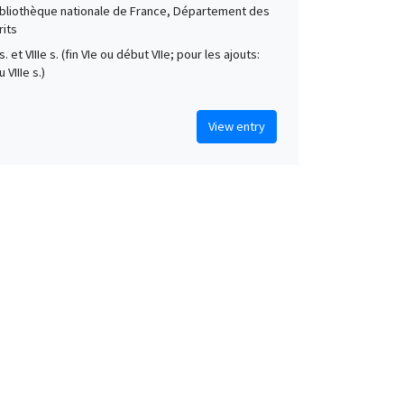
Bibliothèque nationale de France, Département des
its
 s. et VIIIe s. (fin VIe ou début VIIe; pour les ajouts:
 VIIIe s.)
View entry