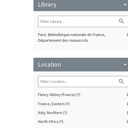
Library
arrow_drop_do
search
Paris. Bibliothèque nationale de France,
Département des manuscrits
Location
arrow_drop_do
search
Fleury Abbey (France) (?)
France, Eastern (?)
Italy, Northern (?)
North Africa (?)