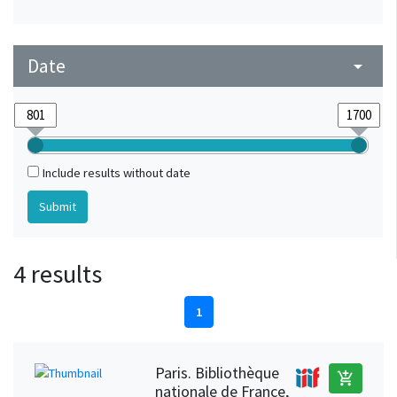
Date
arrow_drop_down
Include results without date
4 results
1
Paris. Bibliothèque
add_shopping_cart
nationale de France,