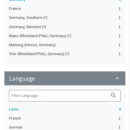
France
1
Germany, Southern (?)
1
Germany, Western (?)
1
Mainz (Rheinland-Pfalz, Germany) (?)
1
Marburg (Hesse, Germany)
1
Trier (Rheinland-Pfalz, Germany) (?)
1
Language
arrow_drop_down
search
Latin
4
French
1
German
1