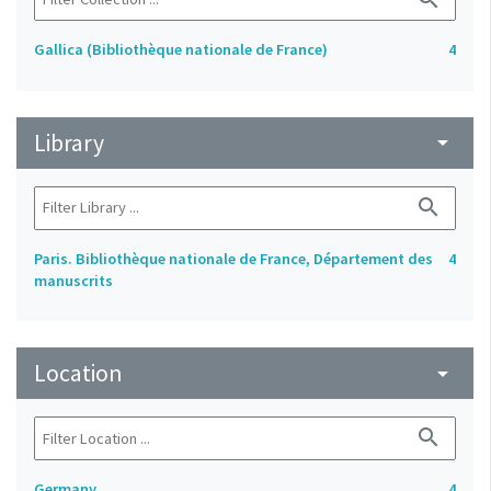
Gallica (Bibliothèque nationale de France)
4
Library
arrow_drop_down
search
Paris. Bibliothèque nationale de France, Département des
4
manuscrits
Location
arrow_drop_down
search
Germany
4