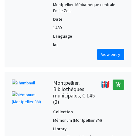
Montpellier. Médiathèque centrale
Emile Zola
Date
1480
Language
lat
View entry
Montpellier.
add_shopping_cart
Bibliothèques
municipales, C 145
(2)
Collection
Mémonum (Montpellier 3M)
Library