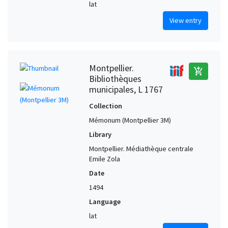
lat
View entry
Montpellier.
add_shopping_cart
Bibliothèques
municipales, L 1767
Collection
Mémonum (Montpellier 3M)
Library
Montpellier. Médiathèque centrale
Emile Zola
Date
1494
Language
lat