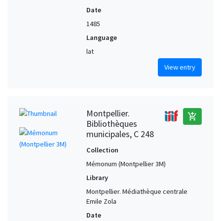
Date
1485
Language
lat
View entry
Montpellier.
add_shopping_cart
Bibliothèques
municipales, C 248
Collection
Mémonum (Montpellier 3M)
Library
Montpellier. Médiathèque centrale
Emile Zola
Date