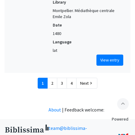
Library
Montpellier. Médiathèque centrale
Emile Zola
Date
1480
Language
lat
View entry
1
2
3
4
Next
chevron_right
expand_less
About
|
Feedback welcome:
Powered
team@biblissima-