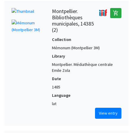
Montpellier.
add_shopping_cart
Bibliothèques
municipales, 14385
(2)
Collection
Mémonum (Montpellier 3M)
Library
Montpellier. Médiathèque centrale
Emile Zola
Date
1485
Language
lat
View entry