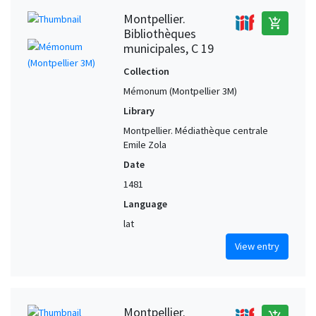
Montpellier.
add_shopping_cart
Bibliothèques
municipales, C 19
Collection
Mémonum (Montpellier 3M)
Library
Montpellier. Médiathèque centrale
Emile Zola
Date
1481
Language
lat
View entry
Montpellier.