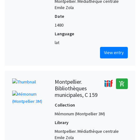
Montpellier. Médiathèque centrale
Emile Zola
Date
1480
Language
lat
View entry
Montpellier.
add_shopping_cart
Bibliothèques
municipales, C 159
Collection
Mémonum (Montpellier 3M)
Library
Montpellier. Médiathèque centrale
Emile Zola