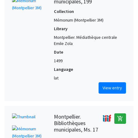
municipales, 199
Collection
Mémonum (Montpellier 3M)
Library
Montpellier. Médiathèque centrale
Emile Zola
Date
1499
Language
lat
View entry
Montpellier.
add_shopping_cart
Bibliothèques
municipales, Ms. 17