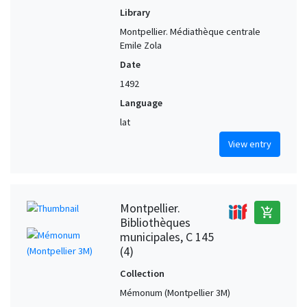
Library
Montpellier. Médiathèque centrale
Emile Zola
Date
1492
Language
lat
View entry
Montpellier.
add_shopping_cart
Bibliothèques
municipales, C 145
(4)
Collection
Mémonum (Montpellier 3M)