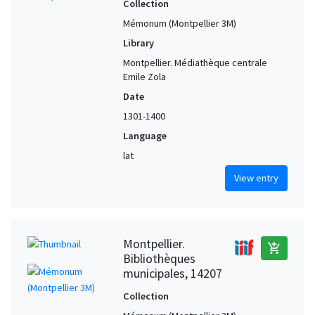
Collection
Mémonum (Montpellier 3M)
Library
Montpellier. Médiathèque centrale
Emile Zola
Date
1301-1400
Language
lat
View entry
Montpellier.
add_shopping_cart
Bibliothèques
municipales, 14207
Collection