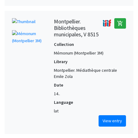
Montpellier.
add_shopping_cart
Bibliothèques
municipales, V 8515
Collection
Mémonum (Montpellier 3M)
Library
Montpellier. Médiathèque centrale
Emile Zola
Date
14..
Language
lat
View entry