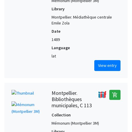
Mémonum (Montpellier 3M)
Library
Montpellier. Médiathèque centrale
Emile Zola
Date
1489
Language
lat
View entry
Montpellier.
add_shopping_cart
Bibliothèques
municipales, C 113
Collection
Mémonum (Montpellier 3M)
Library