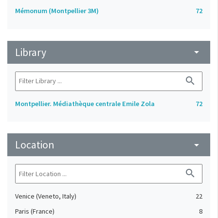
Mémonum (Montpellier 3M)
72
Library
arrow_drop_down
search
Montpellier. Médiathèque centrale Emile Zola
72
Location
arrow_drop_down
search
Venice (Veneto, Italy)
22
Paris (France)
8