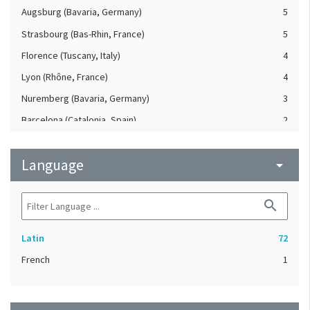
Augsburg (Bavaria, Germany)
5
Strasbourg (Bas-Rhin, France)
5
Florence (Tuscany, Italy)
4
Lyon (Rhône, France)
4
Nuremberg (Bavaria, Germany)
3
Barcelona (Catalonia, Spain)
2
Basel (Switzerland)
2
Language
Mainz (Rheinland-Pfalz, Germany)
arrow_drop_down
2
Rome (Italy)
2
search
Leuven (Flemish Brabant, Belgium)
1
Milan (Lombardy, Italy)
1
Latin
72
Padua (Veneto, Italy)
1
French
1
Rouen (Seine-Maritime, France)
1
Rougemont (Vaud, Switzerland)
1