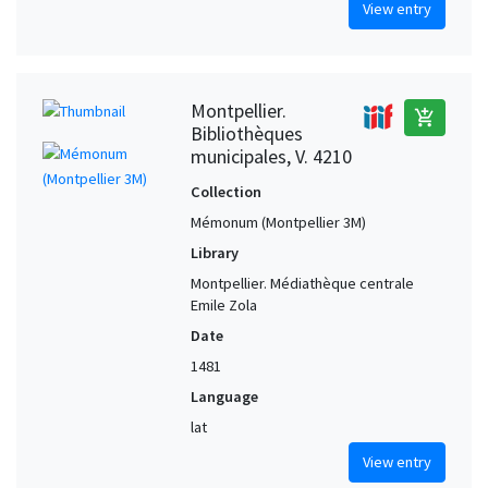
View entry
Montpellier.
add_shopping_cart
Bibliothèques
municipales, V. 4210
Collection
Mémonum (Montpellier 3M)
Library
Montpellier. Médiathèque centrale
Emile Zola
Date
1481
Language
lat
View entry