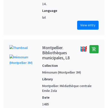
14..
Language
lat
View entry
Montpellier.
add_shopping_cart
Bibliothèques
municipales, L8
Collection
Mémonum (Montpellier 3M)
Library
Montpellier. Médiathèque centrale
Emile Zola
Date
1485