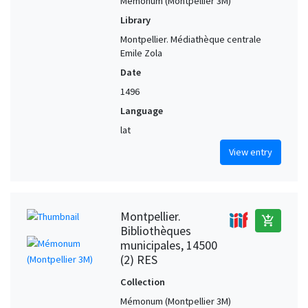
Mémonum (Montpellier 3M)
Library
Montpellier. Médiathèque centrale
Emile Zola
Date
1496
Language
lat
View entry
Montpellier.
add_shopping_cart
Bibliothèques
municipales, 14500
(2) RES
Collection
Mémonum (Montpellier 3M)