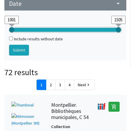
Ulm (Baden-Württemberg, Germany)
1
Date
arrow_drop_down
Include results without date
72 results
1
2
3
4
Next
chevron_right
Montpellier.
add_shopping_cart
Bibliothèques
municipales, C 54
Collection