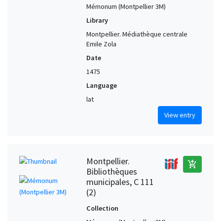
Mémonum (Montpellier 3M)
Library
Montpellier. Médiathèque centrale
Emile Zola
Date
1475
Language
lat
View entry
Montpellier.
add_shopping_cart
Bibliothèques
municipales, C 111
(2)
Collection