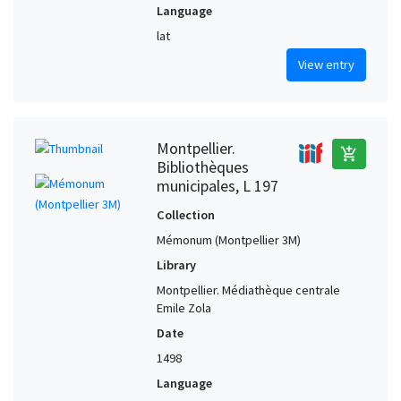
Language
lat
View entry
Montpellier.
add_shopping_cart
Bibliothèques
municipales, L 197
Collection
Mémonum (Montpellier 3M)
Library
Montpellier. Médiathèque centrale
Emile Zola
Date
1498
Language