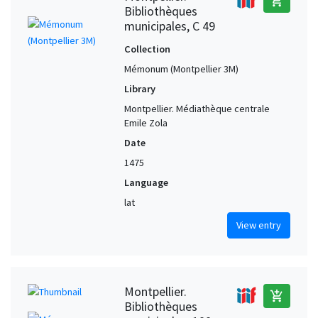
add_shopping_cart
Bibliothèques
municipales, C 49
Collection
Mémonum (Montpellier 3M)
Library
Montpellier. Médiathèque centrale
Emile Zola
Date
1475
Language
lat
View entry
Montpellier.
add_shopping_cart
Bibliothèques