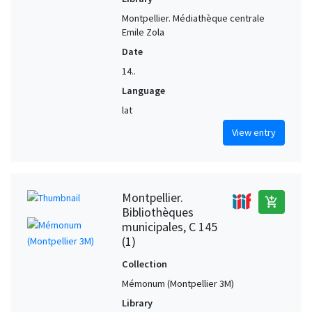
Montpellier. Médiathèque centrale
Emile Zola
Date
14..
Language
lat
View entry
Montpellier.
add_shopping_cart
Bibliothèques
municipales, C 145
(1)
Collection
Mémonum (Montpellier 3M)
Library