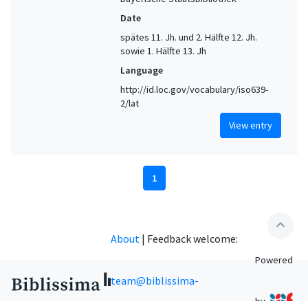
Date
spätes 11. Jh. und 2. Hälfte 12. Jh.
sowie 1. Hälfte 13. Jh
Language
http://id.loc.gov/vocabulary/iso639-
2/lat
View entry
1
expand_less
About
|
Feedback welcome:
Powered
team@biblissima-
by