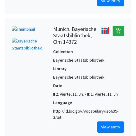
View entry
Munich. Bayerische
add_shopping_cart
Staatsbibliothek,
Clm 14372
Collection
Bayerische Staatsbibliothek
Library
Bayerische Staatsbibliothek
Date
II 2. Viertel 11. Jh. / II: 1. Viertel 11. Jh
Language
http://id.loc.gov/vocabulary/iso639-
2/lat
View entry