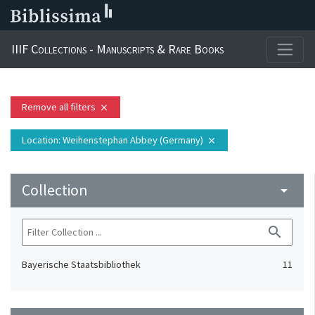
IIIF Collections - Manuscripts & Rare Books
Remove all filters
close
Location
: Weihenstephan Abbey (Germany)
close
Collection
arrow_drop_down
search
Bayerische Staatsbibliothek
11