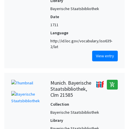
Library
Bayerische Staatsbibliothek
Date
1711
Language
http://id.loc.gov/vocabulary/iso639-
2/lat
View entry
Munich. Bayerische
add_shopping_cart
Staatsbibliothek,
Clm 21585
Collection
Bayerische Staatsbibliothek
Library
Bayerische Staatsbibliothek