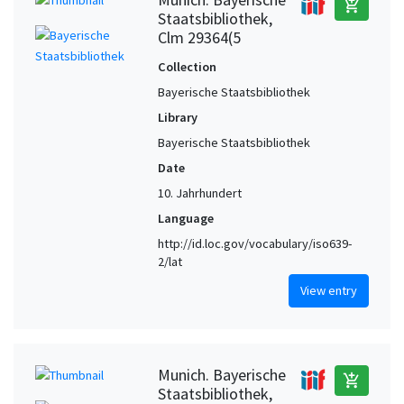
add_shopping_cart
Staatsbibliothek,
Clm 29364(5
Collection
Bayerische Staatsbibliothek
Library
Bayerische Staatsbibliothek
Date
10. Jahrhundert
Language
http://id.loc.gov/vocabulary/iso639-
2/lat
View entry
Munich. Bayerische
add_shopping_cart
Staatsbibliothek,