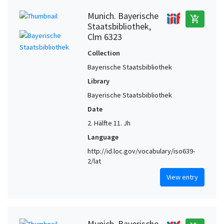
Munich. Bayerische
add_shopping_cart
Staatsbibliothek,
Clm 6323
Collection
Bayerische Staatsbibliothek
Library
Bayerische Staatsbibliothek
Date
2. Hälfte 11. Jh
Language
http://id.loc.gov/vocabulary/iso639-
2/lat
View entry
Munich. Bayerische