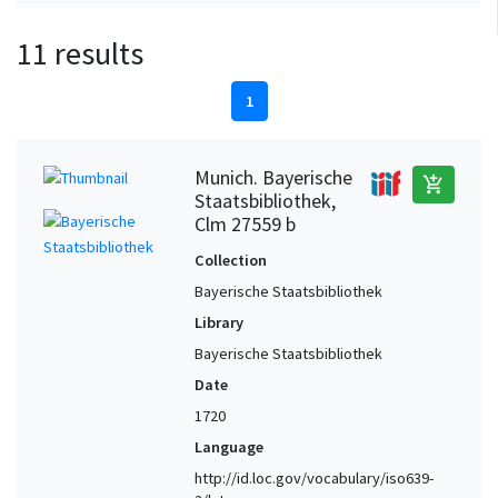
11 results
1
Munich. Bayerische
add_shopping_cart
Staatsbibliothek,
Clm 27559 b
Collection
Bayerische Staatsbibliothek
Library
Bayerische Staatsbibliothek
Date
1720
Language
http://id.loc.gov/vocabulary/iso639-