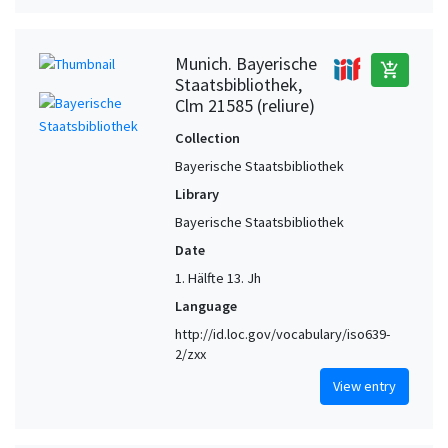
Munich. Bayerische
add_shopping_cart
Staatsbibliothek,
Clm 21585 (reliure)
Collection
Bayerische Staatsbibliothek
Library
Bayerische Staatsbibliothek
Date
1. Hälfte 13. Jh
Language
http://id.loc.gov/vocabulary/iso639-
2/zxx
View entry