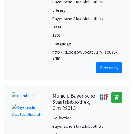
Bayerische Staatsbibliothek
Library
Bayerische Staatsbibliothek
Date
1761
Language
http://id.loc.gov/vocabulary/iso639-
2/lat
View entry
Munich. Bayerische
add_shopping_cart
Staatsbibliothek,
Clm 28015
Collection
Bayerische Staatsbibliothek