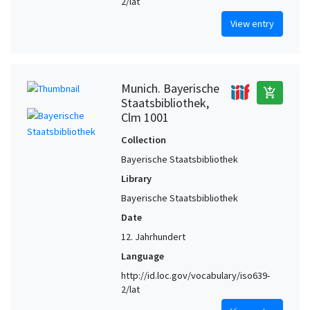
2/lat
View entry
Munich. Bayerische
add_shopping_cart
Staatsbibliothek,
Clm 1001
Collection
Bayerische Staatsbibliothek
Library
Bayerische Staatsbibliothek
Date
12. Jahrhundert
Language
http://id.loc.gov/vocabulary/iso639-
2/lat