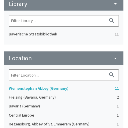
Library
arrow_drop_down
search
Bayerische Staatsbibliothek
11
Location
arrow_drop_down
search
Weihenstephan Abbey (Germany)
11
Freising (Bavaria, Germany)
2
Bavaria (Germany)
1
Central Europe
1
Regensburg. Abbey of St. Emmeram (Germany)
1