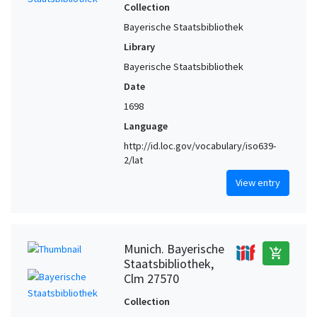
Collection
Bayerische Staatsbibliothek
Library
Bayerische Staatsbibliothek
Date
1698
Language
http://id.loc.gov/vocabulary/iso639-
2/lat
View entry
Munich. Bayerische
add_shopping_cart
Staatsbibliothek,
Clm 27570
Collection