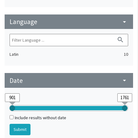
Language
arrow_drop_down
search
Latin
10
Date
arrow_drop_down
Include results without date