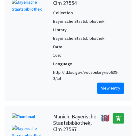
Clm 27554
Collection
Bayerische Staatsbibliothek
Library
Bayerische Staatsbibliothek
Date
1695
Language
http://id.loc.gov/vocabulary/iso639-
2/lat
View entry
Munich. Bayerische
add_shopping_cart
Staatsbibliothek,
Clm 27567