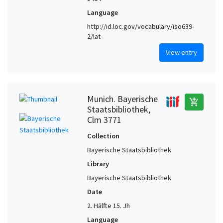
Language
http://id.loc.gov/vocabulary/iso639-
2/lat
View entry
Munich. Bayerische
add_shopping_cart
Staatsbibliothek,
Clm 3771
Collection
Bayerische Staatsbibliothek
Library
Bayerische Staatsbibliothek
Date
2. Hälfte 15. Jh
Language