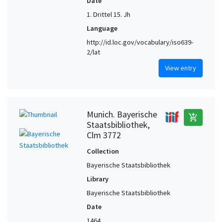
Date
1. Drittel 15. Jh
Language
http://id.loc.gov/vocabulary/iso639-
2/lat
View entry
Munich. Bayerische
add_shopping_cart
Staatsbibliothek,
Clm 3772
Collection
Bayerische Staatsbibliothek
Library
Bayerische Staatsbibliothek
Date
1464