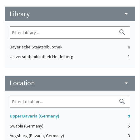
Library
arrow_drop_down
search
Bayerische Staatsbibliothek
8
Universitätsbibliothek Heidelberg
1
Location
arrow_drop_down
search
Upper Bavaria (Germany)
9
Swabia (Germany)
5
Augsburg (Bavaria, Germany)
3