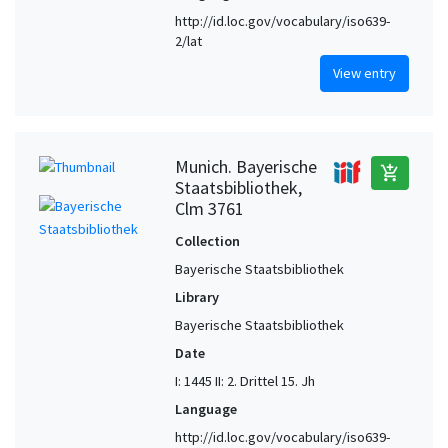
http://id.loc.gov/vocabulary/iso639-
2/lat
View entry
Munich. Bayerische
add_shopping_cart
Staatsbibliothek,
Clm 3761
Collection
Bayerische Staatsbibliothek
Library
Bayerische Staatsbibliothek
Date
I: 1445 II: 2. Drittel 15. Jh
Language
http://id.loc.gov/vocabulary/iso639-