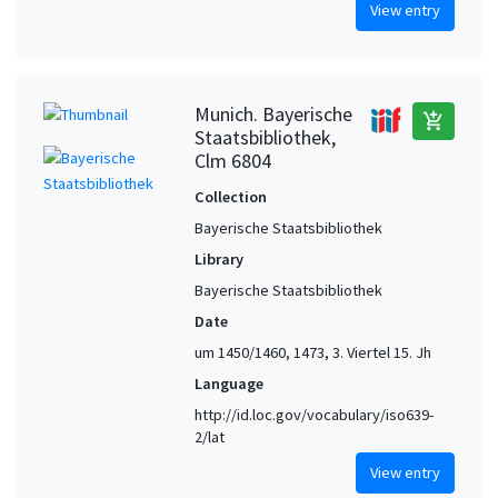
View entry
Munich. Bayerische
add_shopping_cart
Staatsbibliothek,
Clm 6804
Collection
Bayerische Staatsbibliothek
Library
Bayerische Staatsbibliothek
Date
um 1450/1460, 1473, 3. Viertel 15. Jh
Language
http://id.loc.gov/vocabulary/iso639-
2/lat
View entry