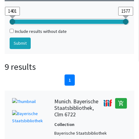
Include results without date
9 results
1
Munich. Bayerische
add_shopping_cart
Staatsbibliothek,
Clm 6722
Collection
Bayerische Staatsbibliothek