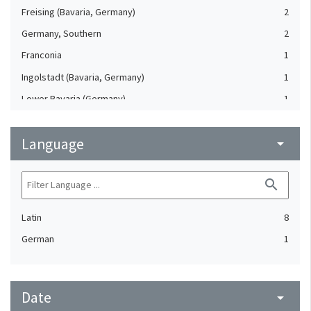
Freising (Bavaria, Germany)
2
Germany, Southern
2
Franconia
1
Ingolstadt (Bavaria, Germany)
1
Lower Bavaria (Germany)
1
Mühlberg (Bavaria, Germany)
1
Language
arrow_drop_down
search
Latin
8
German
1
Date
arrow_drop_down