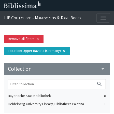
IIIF Collections - Manuscripts & Rare Books
Remove all filters
close
Location
: Upper Bavaria (Germany)
close
Collection
arrow_drop_down
search
Bayerische Staatsbibliothek
8
Heidelberg University Library, Bibliotheca Palatina
1