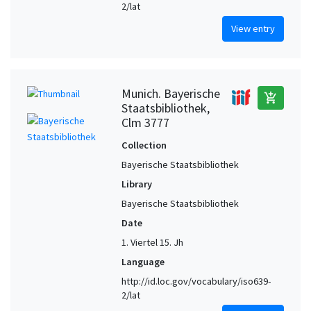
2/lat
View entry
Munich. Bayerische
add_shopping_cart
Staatsbibliothek,
Clm 3777
Collection
Bayerische Staatsbibliothek
Library
Bayerische Staatsbibliothek
Date
1. Viertel 15. Jh
Language
http://id.loc.gov/vocabulary/iso639-
2/lat