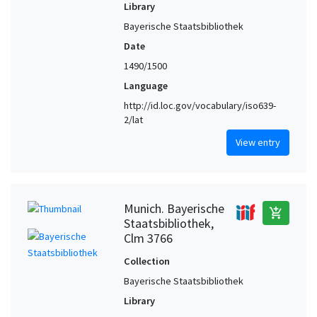
Library
Bayerische Staatsbibliothek
Date
1490/1500
Language
http://id.loc.gov/vocabulary/iso639-
2/lat
View entry
Munich. Bayerische
add_shopping_cart
Staatsbibliothek,
Clm 3766
Collection
Bayerische Staatsbibliothek
Library