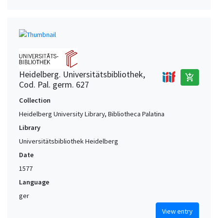
Heidelberg. Universitätsbibliothek,
add_shopping_cart
Cod. Pal. germ. 627
Collection
Heidelberg University Library, Bibliotheca Palatina
Library
Universitätsbibliothek Heidelberg
Date
1577
Language
ger
View entry