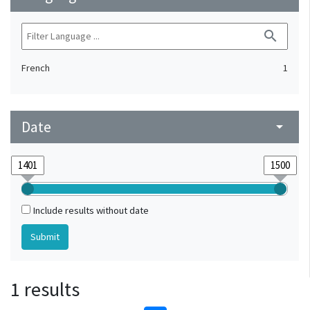
search
French
1
Date
arrow_drop_down
Include results without date
1 results