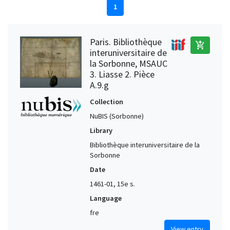
1
Paris. Bibliothèque
add_shopping_cart
interuniversitaire de
la Sorbonne, MSAUC
3. Liasse 2. Pièce
A.9.g
Collection
NuBIS (Sorbonne)
Library
Bibliothèque interuniversitaire de la
Sorbonne
Date
1461-01, 15e s.
Language
fre
View entry