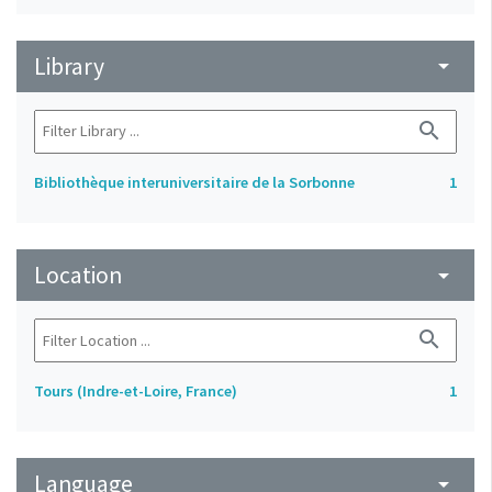
Library
arrow_drop_down
search
Bibliothèque interuniversitaire de la Sorbonne
1
Location
arrow_drop_down
search
Tours (Indre-et-Loire, France)
1
Language
arrow_drop_down