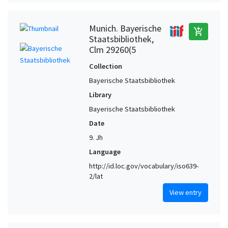
Munich. Bayerische
add_shopping_cart
Staatsbibliothek,
Clm 29260(5
Collection
Bayerische Staatsbibliothek
Library
Bayerische Staatsbibliothek
Date
9. Jh
Language
http://id.loc.gov/vocabulary/iso639-
2/lat
View entry