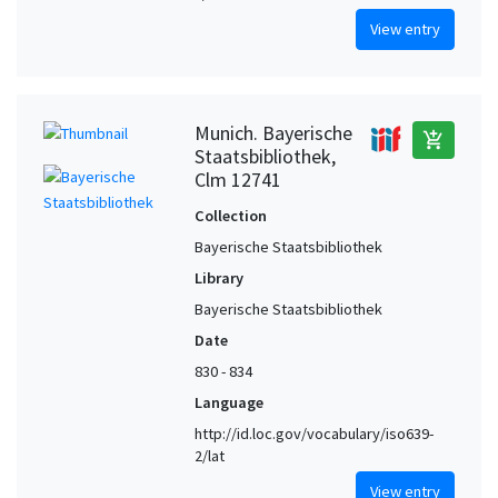
View entry
Munich. Bayerische
add_shopping_cart
Staatsbibliothek,
Clm 12741
Collection
Bayerische Staatsbibliothek
Library
Bayerische Staatsbibliothek
Date
830 - 834
Language
http://id.loc.gov/vocabulary/iso639-
2/lat
View entry