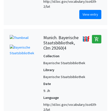
http://id.loc.gov/vocabulary/iso639-
2/lat
View entry
Munich. Bayerische
add_shopping_cart
Staatsbibliothek,
Clm 29260(4
Collection
Bayerische Staatsbibliothek
Library
Bayerische Staatsbibliothek
Date
9. Jh
Language
http://id.loc.gov/vocabulary/iso639-
2/lat