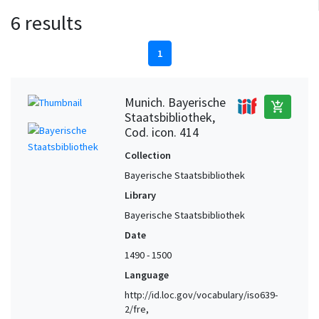
6 results
1
Munich. Bayerische
add_shopping_cart
Staatsbibliothek,
Cod. icon. 414
Collection
Bayerische Staatsbibliothek
Library
Bayerische Staatsbibliothek
Date
1490 - 1500
Language
http://id.loc.gov/vocabulary/iso639-
2/fre,