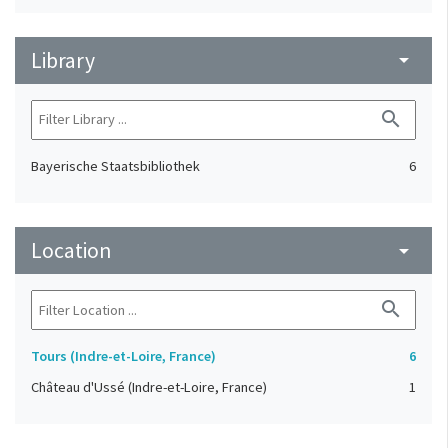
Library
arrow_drop_down
search
Bayerische Staatsbibliothek
6
Location
arrow_drop_down
search
Tours (Indre-et-Loire, France)
6
Château d'Ussé (Indre-et-Loire, France)
1