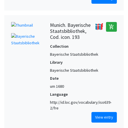
Munich. Bayerische
add_shopping_cart
Staatsbibliothek,
Cod. icon. 193
Collection
Bayerische Staatsbibliothek
Library
Bayerische Staatsbibliothek
Date
um 1680
Language
http://id.loc.gov/vocabulary/iso639-
2/fre
View entry