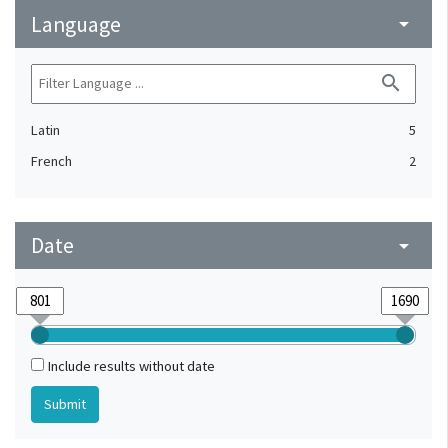
Language
arrow_drop_down
search
Latin
5
French
2
Date
arrow_drop_down
Include results without date