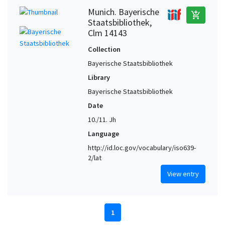
Munich. Bayerische
add_shopping_cart
Staatsbibliothek,
Clm 14143
Collection
Bayerische Staatsbibliothek
Library
Bayerische Staatsbibliothek
Date
10./11. Jh
Language
http://id.loc.gov/vocabulary/iso639-
2/lat
View entry
1