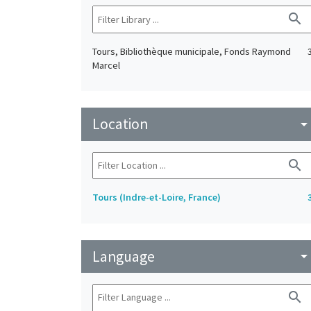
search
Tours, Bibliothèque municipale, Fonds Raymond
Marcel
Location
arrow_drop_do
search
Tours (Indre-et-Loire, France)
Language
arrow_drop_do
search