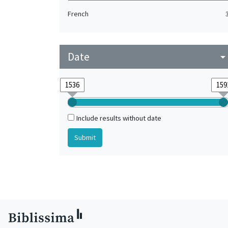
French
Date
arrow_drop_do
Include results without date