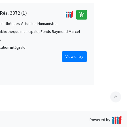
Rés. 3972 (1)
add_shopping_cart
ibliothèques Virtuelles Humanistes
Bibliothèque municipale, Fonds Raymond Marcel
s
ation intégrale
View entry
expand_less
Powered by