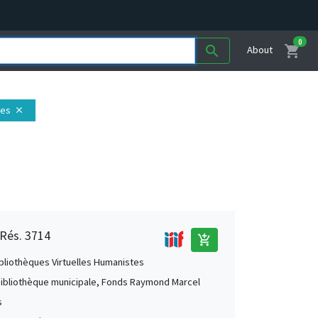
0
shopping_cart
search
About
tes
close
 Rés. 3714
add_shopping_cart
ibliothèques Virtuelles Humanistes
Bibliothèque municipale, Fonds Raymond Marcel
s