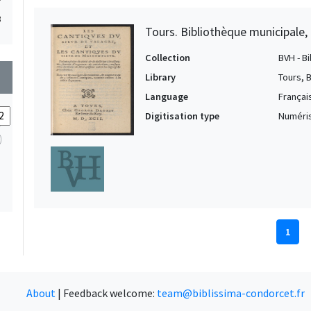
3
Tours. Bibliothèque municipale, 
Collection
BVH - B
wn
Library
Tours, 
Language
Françai
Digitisation type
Numéris
1
About
|
Feedback welcome:
team@biblissima-condorcet.fr