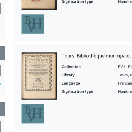
Digitisation type
Numéris
3
wn
Tours. Bibliothèque municipale, 
Collection
BVH - B
Library
Tours, 
Language
Françai
3
Digitisation type
Numéris
wn