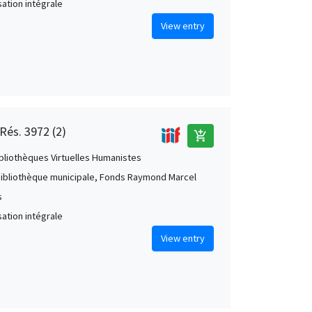
ation intégrale
View entry
Rés. 3972 (2)
add_shopping_cart
ibliothèques Virtuelles Humanistes
Bibliothèque municipale, Fonds Raymond Marcel
s
ation intégrale
View entry