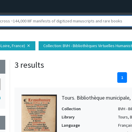
t-Loire, France)
Collection
: BVH - Bibliothèques Virtuelles Humanis
close
3 results
wn
1
Tours. Bibliothèque municipale,
3
Collection
BVH - B
Library
Tours, 
wn
Language
Françai