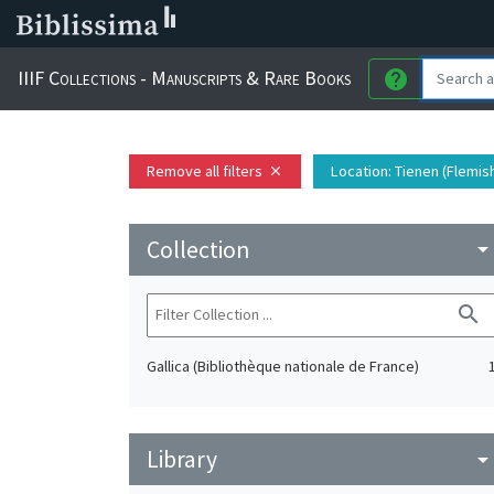
IIIF Collections - Manuscripts & Rare Books
help
Remove all filters
Location
: Tienen (Flemis
close
Collection
arrow_drop_do
search
Gallica (Bibliothèque nationale de France)
Library
arrow_drop_do