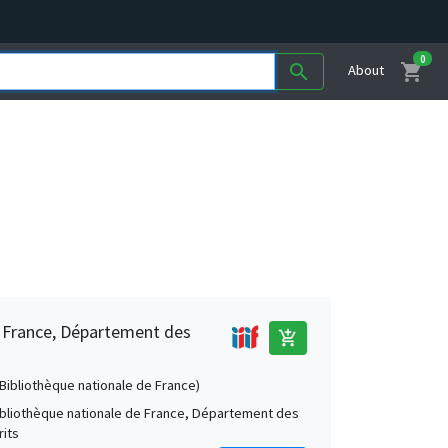
0
shopping_cart
search
About
e France, Département des
add_shopping_cart
 (Bibliothèque nationale de France)
Bibliothèque nationale de France, Département des
its