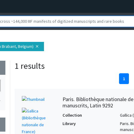
h Brabant, Belgium)
close
1 results
wn
1
Paris. Bibliothèque nationale d
1
manuscrits, Latin 9292
Collection
Gallica
Library
Paris. 
wn
manuscr