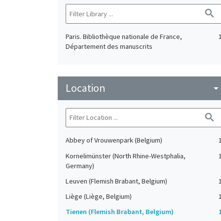
search
Paris. Bibliothèque nationale de France,
Département des manuscrits
Location
arrow_drop_do
search
Abbey of Vrouwenpark (Belgium)
Kornelimünster (North Rhine-Westphalia,
Germany)
Leuven (Flemish Brabant, Belgium)
Liège (Liège, Belgium)
Tienen (Flemish Brabant, Belgium)