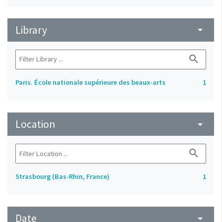
Library
arrow_drop_down
search
Paris. École nationale supérieure des beaux-arts
1
Location
arrow_drop_down
search
Strasbourg (Bas-Rhin, France)
1
Date
arrow_drop_down