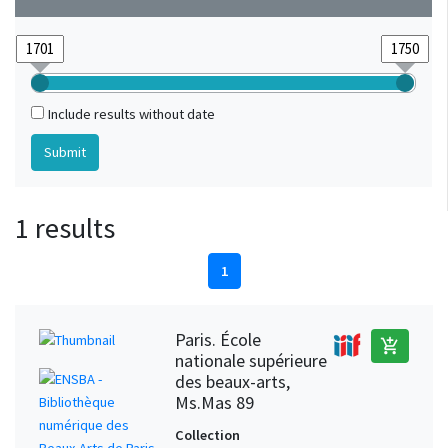
Include results without date
1 results
1
Paris. École
add_shopping_cart
nationale supérieure
des beaux-arts,
Ms.Mas 89
Collection