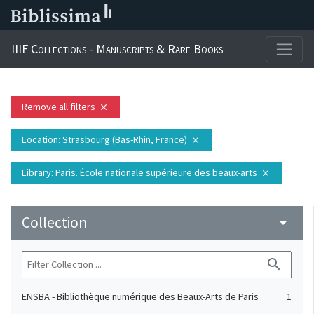
IIIF Collections - Manuscripts & Rare Books
Remove all filters
close
Location
: Strasbourg (Bas-Rhin, France)
close
Library
: Paris. École nationale supérieure des beaux-arts
close
Collection
arrow_drop_down
search
ENSBA - Bibliothèque numérique des Beaux-Arts de Paris
1