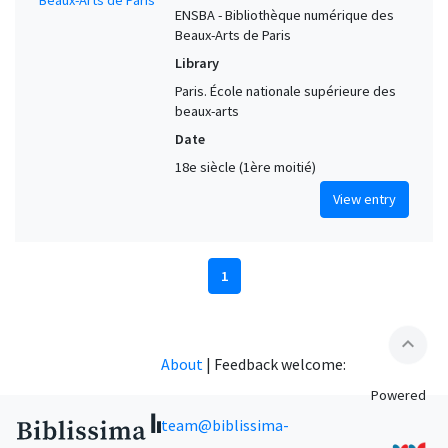
ENSBA - Bibliothèque numérique des
Beaux-Arts de Paris
Library
Paris. École nationale supérieure des
beaux-arts
Date
18e siècle (1ère moitié)
View entry
1
expand_less
About
|
Feedback welcome:
Powered
team@biblissima-