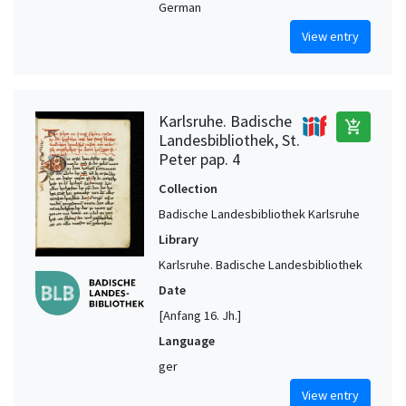
German
View entry
Karlsruhe. Badische
add_shopping_cart
Landesbibliothek, St.
Peter pap. 4
Collection
Badische Landesbibliothek Karlsruhe
Library
Karlsruhe. Badische Landesbibliothek
Date
[Anfang 16. Jh.]
Language
ger
View entry