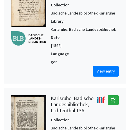
Collection
Badische Landesbibliothek Karlsruhe
Library
Karlsruhe. Badische Landesbibliothek
Date
[1592]
Language
ger
View entry
Karlsruhe. Badische
add_shopping_cart
Landesbibliothek,
Lichtenthal 136
Collection
Badische Landesbibliothek Karlsruhe