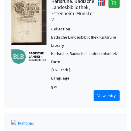
Karlsruhe. Badische
add_shopping_cart
Landesbibliothek,
Ettenheim-Münster
21
Collection
Badische Landesbibliothek Karlsruhe
Library
Karlsruhe. Badische Landesbibliothek
Date
[16. Jahrh.]
Language
ger
View entry