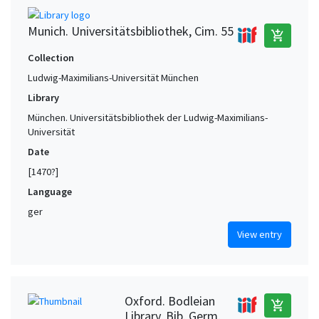
Munich. Universitätsbibliothek, Cim. 55
add_shopping_cart
Collection
Ludwig-Maximilians-Universität München
Library
München. Universitätsbibliothek der Ludwig-Maximilians-
Universität
Date
[1470?]
Language
ger
View entry
Oxford. Bodleian
add_shopping_cart
Library, Bib. Germ.