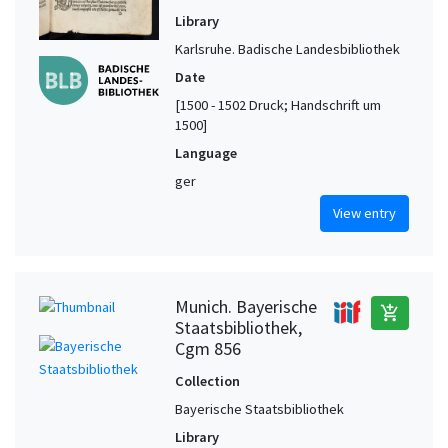
Library
Karlsruhe. Badische Landesbibliothek
Date
[1500 - 1502 Druck; Handschrift um
1500]
Language
ger
View entry
Munich. Bayerische
add_shopping_cart
Staatsbibliothek,
Cgm 856
Collection
Bayerische Staatsbibliothek
Library