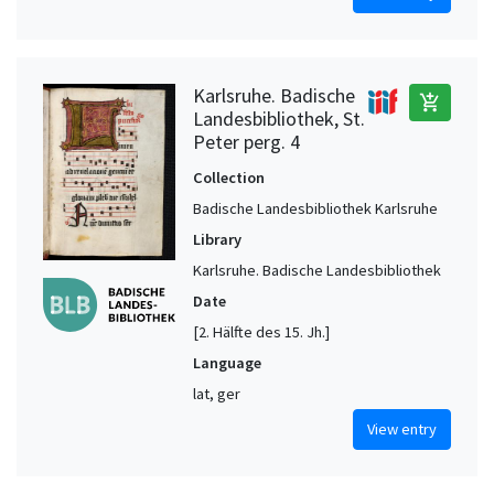
Karlsruhe. Badische
add_shopping_cart
Landesbibliothek, St.
Peter perg. 4
Collection
Badische Landesbibliothek Karlsruhe
Library
Karlsruhe. Badische Landesbibliothek
Date
[2. Hälfte des 15. Jh.]
Language
lat, ger
View entry