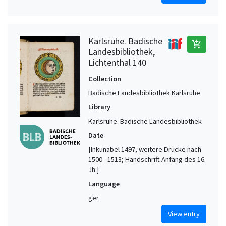
Karlsruhe. Badische
add_shopping_cart
Landesbibliothek,
Lichtenthal 140
Collection
Badische Landesbibliothek Karlsruhe
Library
Karlsruhe. Badische Landesbibliothek
Date
[Inkunabel 1497, weitere Drucke nach
1500 - 1513; Handschrift Anfang des 16.
Jh.]
Language
ger
View entry