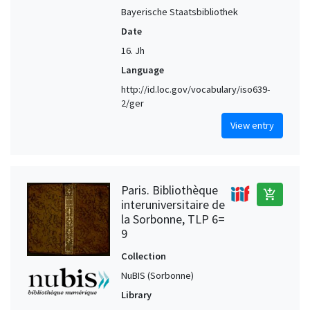
Bayerische Staatsbibliothek
Date
16. Jh
Language
http://id.loc.gov/vocabulary/iso639-
2/ger
View entry
Paris. Bibliothèque
add_shopping_cart
interuniversitaire de
la Sorbonne, TLP 6=
9
Collection
NuBIS (Sorbonne)
Library