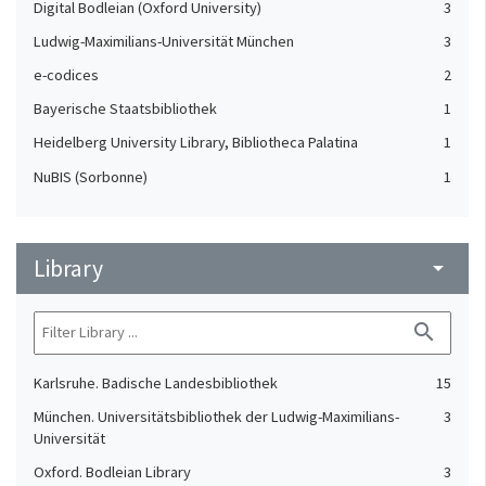
Digital Bodleian (Oxford University)
3
Ludwig-Maximilians-Universität München
3
e-codices
2
Bayerische Staatsbibliothek
1
Heidelberg University Library, Bibliotheca Palatina
1
NuBIS (Sorbonne)
1
Library
arrow_drop_down
search
Karlsruhe. Badische Landesbibliothek
15
München. Universitätsbibliothek der Ludwig-Maximilians-
3
Universität
Oxford. Bodleian Library
3