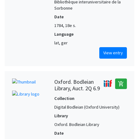
Bibliothèque interuniversitaire de la
Sorbonne
Date
1784, 18e s.
Language
lat, ger
View entry
Oxford. Bodleian
add_shopping_cart
Library, Auct. 2Q 6.9
Collection
Digital Bodleian (Oxford University)
Library
Oxford. Bodleian Library
Date