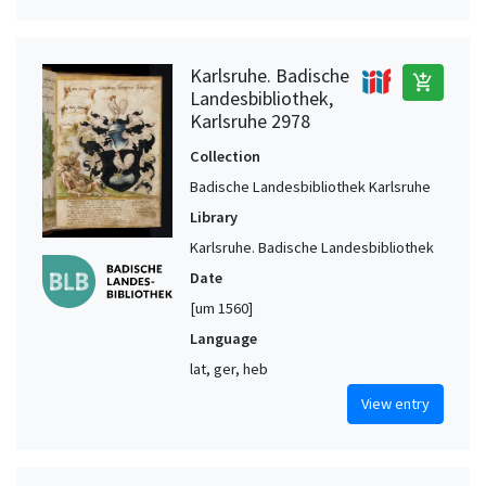
Karlsruhe. Badische
add_shopping_cart
Landesbibliothek,
Karlsruhe 2978
Collection
Badische Landesbibliothek Karlsruhe
Library
Karlsruhe. Badische Landesbibliothek
Date
[um 1560]
Language
lat, ger, heb
View entry