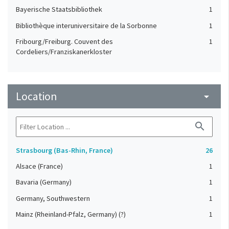
Bayerische Staatsbibliothek
1
Bibliothèque interuniversitaire de la Sorbonne
1
Fribourg/Freiburg. Couvent des
1
Cordeliers/Franziskanerkloster
Solothurn. Zentralbibliothek
1
Vatikan, Biblioteca Apostolica Vaticana
1
Location
arrow_drop_down
search
Strasbourg (Bas-Rhin, France)
26
Alsace (France)
1
Bavaria (Germany)
1
Germany, Southwestern
1
Mainz (Rheinland-Pfalz, Germany) (?)
1