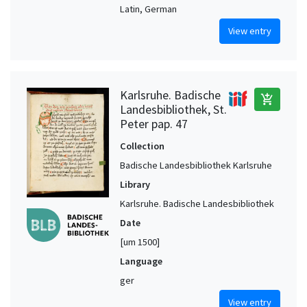
Latin, German
View entry
Karlsruhe. Badische
add_shopping_cart
Landesbibliothek, St.
Peter pap. 47
Collection
Badische Landesbibliothek Karlsruhe
Library
Karlsruhe. Badische Landesbibliothek
Date
[um 1500]
Language
ger
View entry