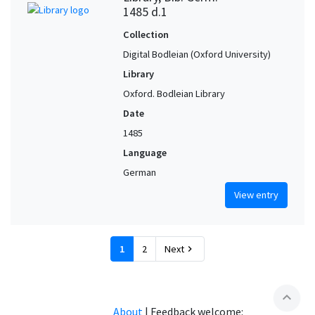
1485 d.1
Collection
Digital Bodleian (Oxford University)
Library
Oxford. Bodleian Library
Date
1485
Language
German
View entry
1
2
Next
chevron_right
expand_less
About
|
Feedback welcome: