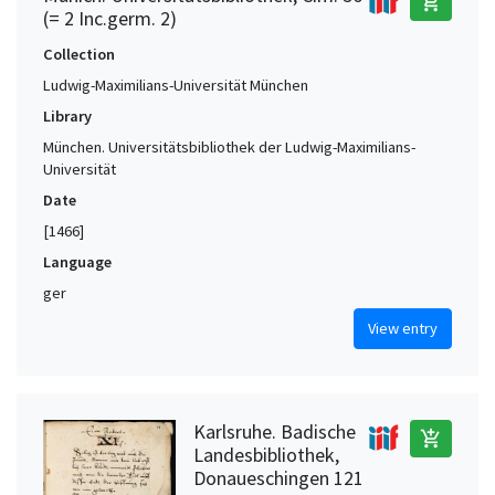
add_shopping_cart
(= 2 Inc.germ. 2)
Collection
Ludwig-Maximilians-Universität München
Library
München. Universitätsbibliothek der Ludwig-Maximilians-
Universität
Date
[1466]
Language
ger
View entry
Karlsruhe. Badische
add_shopping_cart
Landesbibliothek,
Donaueschingen 121