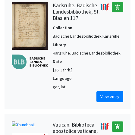
Karlsruhe. Badische
add_shopping_cart
Landesbibliothek, St.
Blasien 117
Collection
Badische Landesbibliothek Karlsruhe
Library
Karlsruhe. Badische Landesbibliothek
Date
[16. Jahrh.]
Language
ger, lat
View entry
Vatican. Biblioteca
add_shopping_cart
apostolica vaticana,