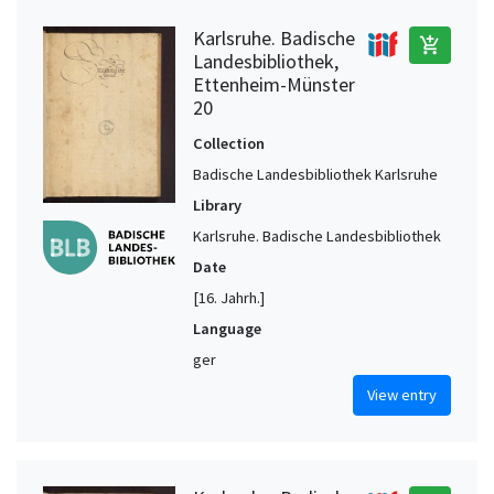
Karlsruhe. Badische
add_shopping_cart
Landesbibliothek,
Ettenheim-Münster
20
Collection
Badische Landesbibliothek Karlsruhe
Library
Karlsruhe. Badische Landesbibliothek
Date
[16. Jahrh.]
Language
ger
View entry