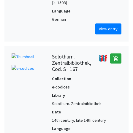
[c. 1508]
Language
German
View entry
Solothurn.
add_shopping_cart
Zentralbibliothek,
Cod. S I 167
Collection
e-codices
Library
Solothurn. Zentralbibliothek
Date
14th century, late 14th century
Language