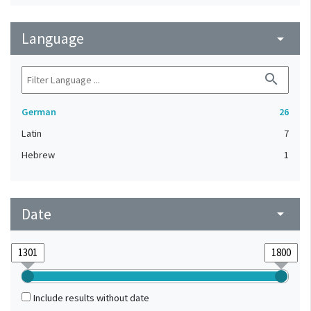
Language
arrow_drop_down
search
German
26
Latin
7
Hebrew
1
Date
arrow_drop_down
Include results without date