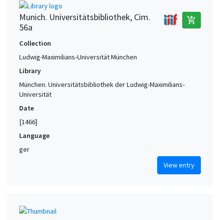
Munich. Universitätsbibliothek, Cim.
add_shopping_cart
56a
Collection
Ludwig-Maximilians-Universität München
Library
München. Universitätsbibliothek der Ludwig-Maximilians-
Universität
Date
[1466]
Language
ger
View entry