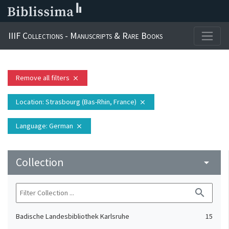
IIIF Collections - Manuscripts & Rare Books
Remove all filters
close
Location
: Strasbourg (Bas-Rhin, France)
close
Language
: German
close
Collection
arrow_drop_down
search
Badische Landesbibliothek Karlsruhe
15