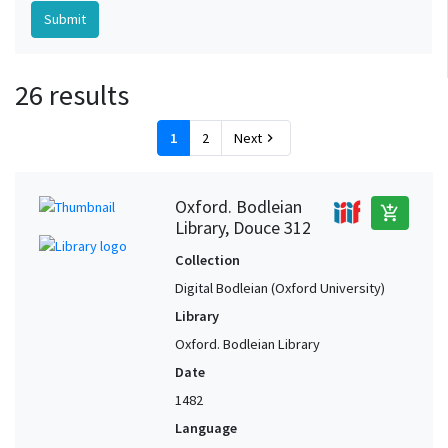
26 results
1
2
Next
chevron_right
Oxford. Bodleian
add_shopping_cart
Library, Douce 312
Collection
Digital Bodleian (Oxford University)
Library
Oxford. Bodleian Library
Date
1482
Language