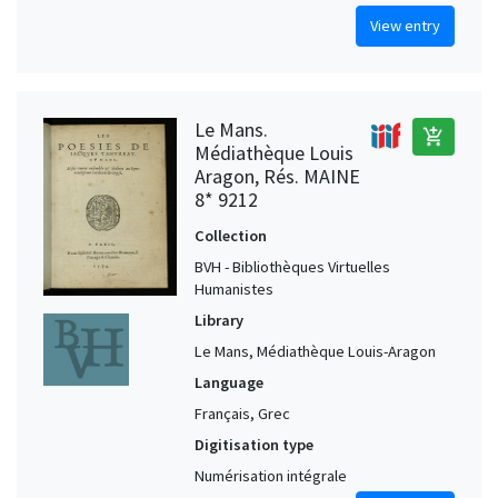
View entry
Le Mans.
add_shopping_cart
Médiathèque Louis
Aragon, Rés. MAINE
8* 9212
Collection
BVH - Bibliothèques Virtuelles
Humanistes
Library
Le Mans, Médiathèque Louis-Aragon
Language
Français, Grec
Digitisation type
Numérisation intégrale