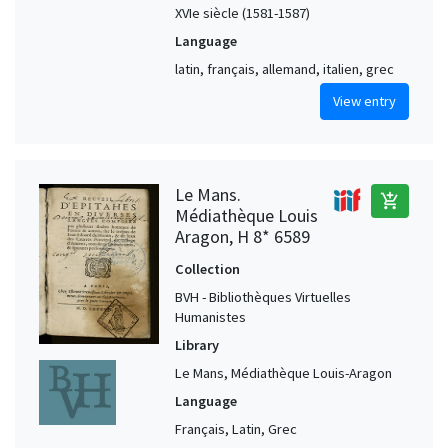
XVIe siècle (1581-1587)
Language
latin, français, allemand, italien, grec
View entry
Le Mans.
add_shopping_cart
Médiathèque Louis
Aragon, H 8* 6589
Collection
BVH - Bibliothèques Virtuelles
Humanistes
Library
Le Mans, Médiathèque Louis-Aragon
Language
Français, Latin, Grec