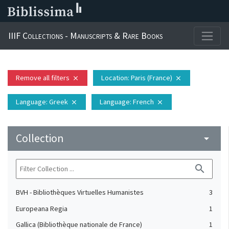
IIIF Collections - Manuscripts & Rare Books
Remove all filters
Location
: Paris (France)
close
close
Language
: Greek
Language
: French
close
close
Collection
arrow_drop_down
search
BVH - Bibliothèques Virtuelles Humanistes
3
Europeana Regia
1
Gallica (Bibliothèque nationale de France)
1