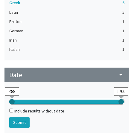
Greek
6
Latin
5
Breton
1
German
1
Irish
1
Italian
1
Date
arrow_drop_down
Include results without date