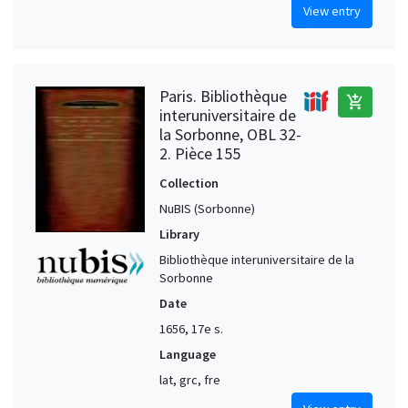
View entry
Paris. Bibliothèque
add_shopping_cart
interuniversitaire de
la Sorbonne, OBL 32-
2. Pièce 155
Collection
NuBIS (Sorbonne)
Library
Bibliothèque interuniversitaire de la
Sorbonne
Date
1656, 17e s.
Language
lat, grc, fre