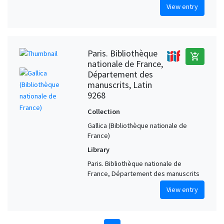
View entry
Paris. Bibliothèque
add_shopping_cart
nationale de France,
Département des
manuscrits, Latin
9268
Collection
Gallica (Bibliothèque nationale de
France)
Library
Paris. Bibliothèque nationale de
France, Département des manuscrits
View entry