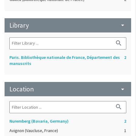
Library
arrow_drop_down
search
Paris. Bibliothèque nationale de France, Département des
2
manuscrits
Location
arrow_drop_down
search
Nuremberg (Bavaria, Germany)
2
Avignon (Vaucluse, France)
1