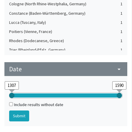
Cologne (North Rhine-Westphalia, Germany)
1
Constance (Baden-Württemberg, Germany)
1
Lucca (Tuscany, Italy)
1
Poitiers (Vienne, France)
1
Rhodes (Dodecanese, Greece)
1
Trier (Rheinland-Pfalz, Germany)
1
Vatican
1
Date
arrow_drop_down
Include results without date