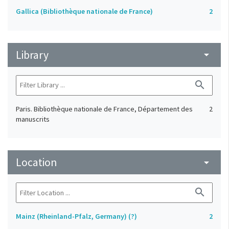
Gallica (Bibliothèque nationale de France)
2
Library
arrow_drop_down
search
Paris. Bibliothèque nationale de France, Département des
2
manuscrits
Location
arrow_drop_down
search
Mainz (Rheinland-Pfalz, Germany) (?)
2