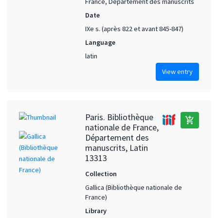
France, Département des manuscrits
Date
IXe s. (après 822 et avant 845-847)
Language
latin
View entry
Paris. Bibliothèque
add_shopping_cart
nationale de France,
Département des
manuscrits, Latin
13313
Collection
Gallica (Bibliothèque nationale de
France)
Library