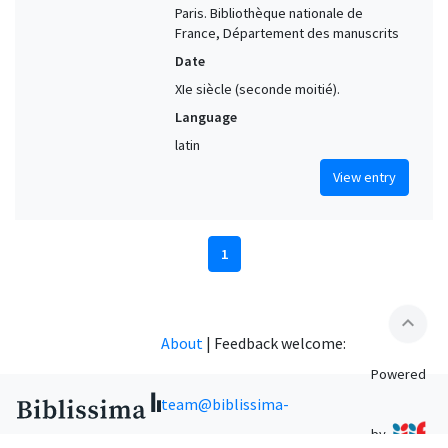
Paris. Bibliothèque nationale de
France, Département des manuscrits
Date
XIe siècle (seconde moitié).
Language
latin
View entry
1
expand_less
About
|
Feedback welcome:
Powered
team@biblissima-
by