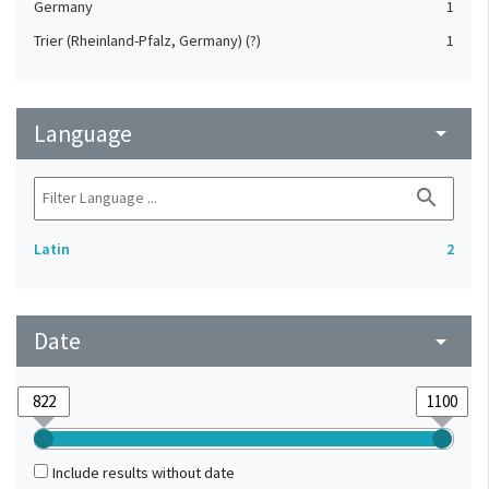
Germany
1
Trier (Rheinland-Pfalz, Germany) (?)
1
Language
arrow_drop_down
search
Latin
2
Date
arrow_drop_down
Include results without date