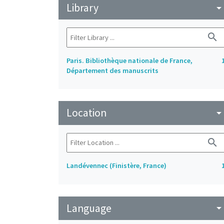
Library
arrow_drop_do
search
Paris. Bibliothèque nationale de France,
Département des manuscrits
Location
arrow_drop_do
search
Landévennec (Finistère, France)
Language
arrow_drop_do