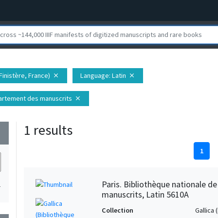
Finistère, France)
Language
: Latin
close
close
épartement des manuscrits
close
1 results
wn
1
Paris. Bibliothèque nationale d
1
manuscrits, Latin 5610A
Collection
Gallica