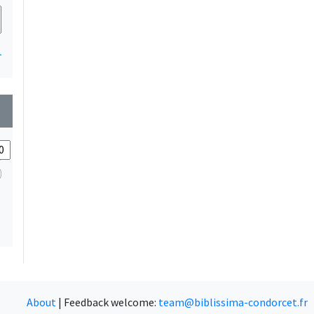
1
wn
About
|
Feedback welcome:
team@biblissima-condorcet.fr