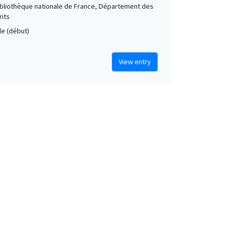
Bibliothèque nationale de France, Département des
its
le (début)
View entry