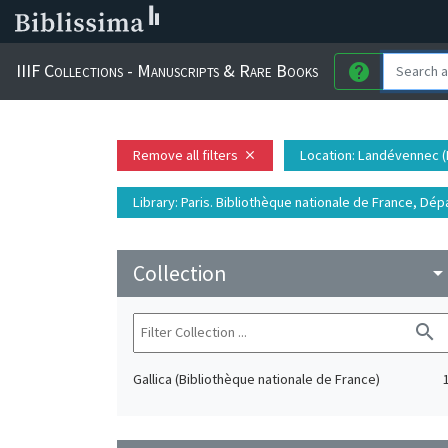
IIIF Collections - Manuscripts & Rare Books
help
Remove all filters
Location
: Landévennec (
close
Library
: Paris. Bibliothèque nationale de France, D
Collection
arrow_drop_do
search
Gallica (Bibliothèque nationale de France)