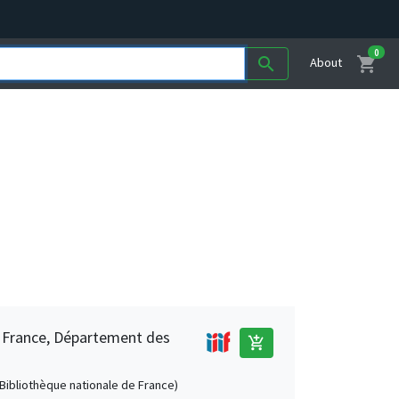
0
shopping_cart
search
About
e France, Département des
add_shopping_cart
 (Bibliothèque nationale de France)