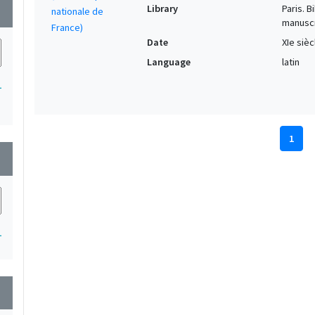
Library
Paris. 
wn
manuscr
Date
XIe sièc
Language
latin
1
1
wn
1
wn