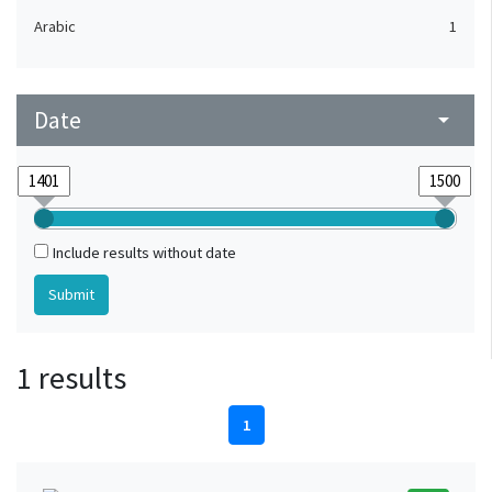
Arabic
1
Date
arrow_drop_down
Include results without date
1 results
1