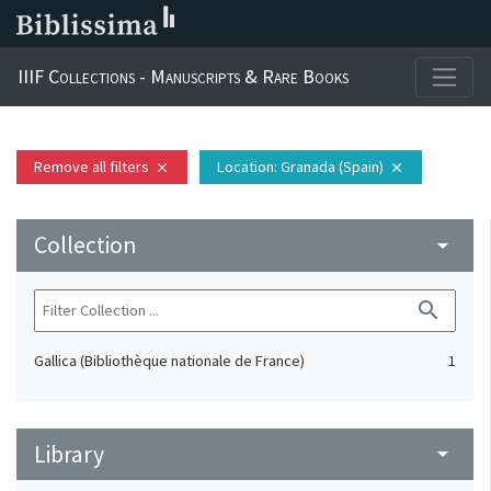
IIIF Collections - Manuscripts & Rare Books
Remove all filters
Location
: Granada (Spain)
close
close
Collection
arrow_drop_down
search
Gallica (Bibliothèque nationale de France)
1
Library
arrow_drop_down