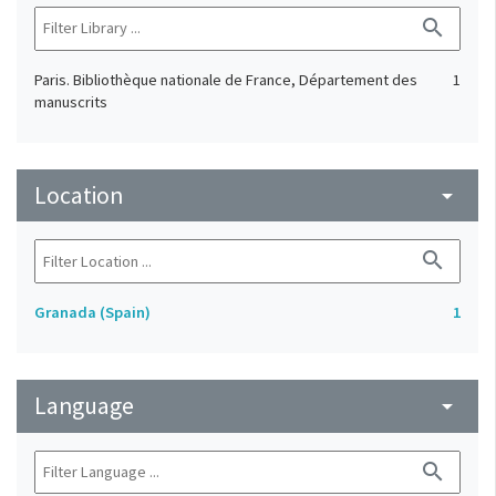
search
Paris. Bibliothèque nationale de France, Département des
1
manuscrits
Location
arrow_drop_down
search
Granada (Spain)
1
Language
arrow_drop_down
search