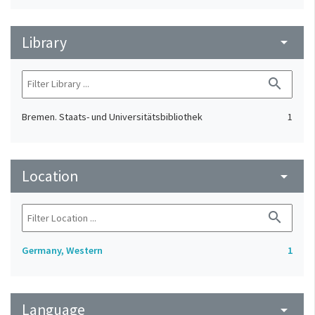
Library
arrow_drop_down
search
Bremen. Staats- und Universitätsbibliothek
1
Location
arrow_drop_down
search
Germany, Western
1
Language
arrow_drop_down