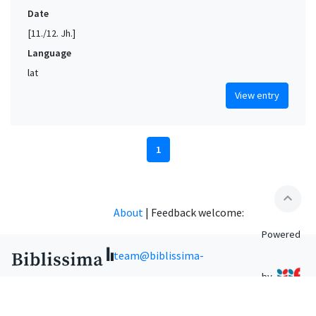
Date
[11./12. Jh.]
Language
lat
View entry
1
expand_less
About
|
Feedback welcome:
Powered
team@biblissima-
by
condorcet.fr