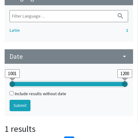
search
Latin
1
Date
arrow_drop_down
Include results without date
1 results