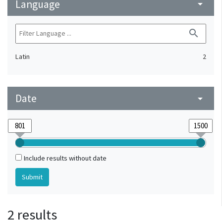
Language
arrow_drop_down
search
Latin
2
Date
arrow_drop_down
Include results without date
2 results