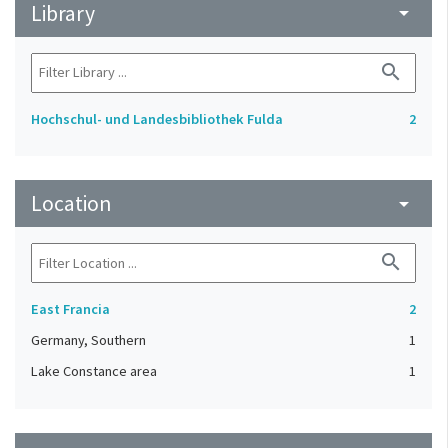
Library
arrow_drop_down
search
Hochschul- und Landesbibliothek Fulda
2
Location
arrow_drop_down
search
East Francia
2
Germany, Southern
1
Lake Constance area
1