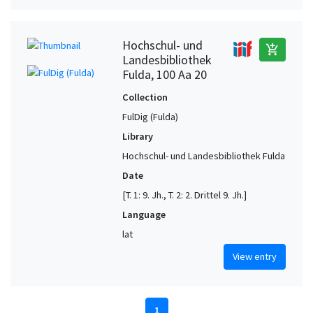
Hochschul- und
add_shopping_cart
Landesbibliothek
Fulda, 100 Aa 20
Collection
FulDig (Fulda)
Library
Hochschul- und Landesbibliothek Fulda
Date
[T. 1: 9. Jh., T. 2: 2. Drittel 9. Jh.]
Language
lat
View entry
1