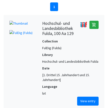
1
Hochschul- und
add_shopping_cart
Landesbibliothek
Fulda, 100 Aa 129
Collection
FulDig (Fulda)
Library
Hochschul- und Landesbibliothek Fulda
Date
[1. Drittel 15. Jahrhundert und 15.
Jahrhundert]
Language
lat
View entry