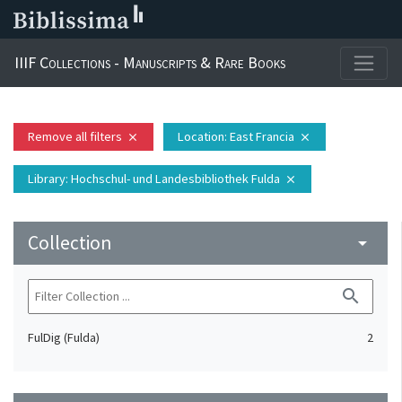
IIIF Collections - Manuscripts & Rare Books
Remove all filters
Location
: East Francia
close
close
Library
: Hochschul- und Landesbibliothek Fulda
close
Collection
arrow_drop_down
search
FulDig (Fulda)
2