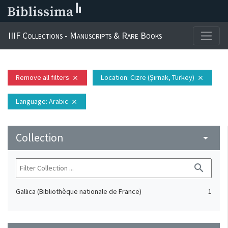
IIIF Collections - Manuscripts & Rare Books
Remove all filters
Location
: Cizre (Şırnak, Turkey)
close
close
Language
: Arabic
close
Collection
arrow_drop_down
search
Gallica (Bibliothèque nationale de France)
1