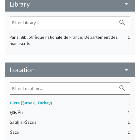
Library
arrow_drop_down
search
Paris. Bibliothèque nationale de France, Département des
1
manuscrits
Location
arrow_drop_down
search
Cizre (Şırnak, Turkey)
1
H̱ūš Āb
1
Šātiḥ al-Ǧazīra
1
Ǧazīr
1