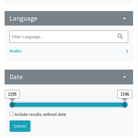
Language
arrow_drop_down
search
Arabic
1
Date
arrow_drop_down
Include results without date