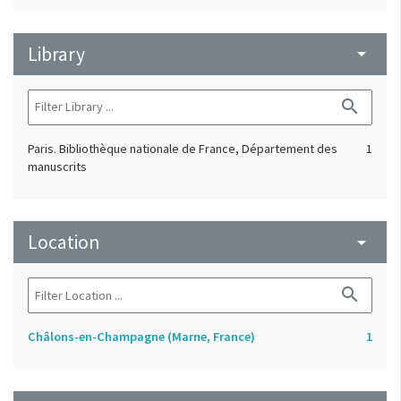
Library
arrow_drop_down
search
Paris. Bibliothèque nationale de France, Département des
1
manuscrits
Location
arrow_drop_down
search
Châlons-en-Champagne (Marne, France)
1