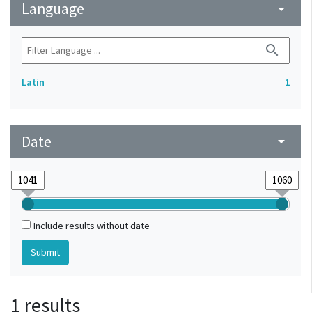
Language
arrow_drop_down
search
Latin
1
Date
arrow_drop_down
Include results without date
1 results