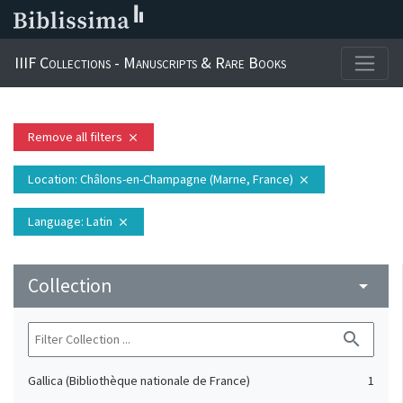
IIIF Collections - Manuscripts & Rare Books
Remove all filters
close
Location
: Châlons-en-Champagne (Marne, France)
close
Language
: Latin
close
Collection
arrow_drop_down
search
Gallica (Bibliothèque nationale de France)
1