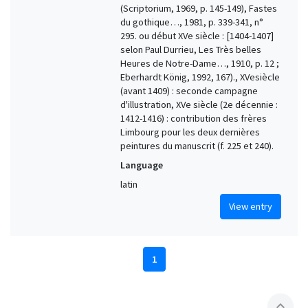
(Scriptorium, 1969, p. 145-149), Fastes
du gothique…, 1981, p. 339-341, n°
295. ou début XVe siècle : [1404-1407]
selon Paul Durrieu, Les Très belles
Heures de Notre-Dame…, 1910, p. 12 ;
Eberhardt König, 1992, 167)., XVesiècle
(avant 1409) : seconde campagne
d'illustration, XVe siècle (2e décennie :
1412-1416) : contribution des frères
Limbourg pour les deux dernières
peintures du manuscrit (f. 225 et 240).
Language
latin
View entry
1
expand_less