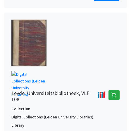
Leyde. Universiteitsbibliotheek, VLF
add_shopping_cart
108
Collection
Digital Collections (Leiden University Libraries)
Library