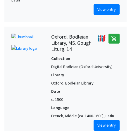
View entry
Oxford. Bodleian
add_shopping_cart
Library, MS. Gough
Liturg. 14
Collection
Digital Bodleian (Oxford University)
Library
Oxford. Bodleian Library
Date
c. 1500
Language
French, Middle (ca. 1400-1600), Latin
View entry