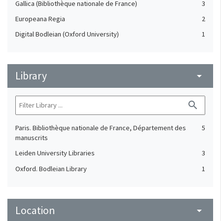
Gallica (Bibliothèque nationale de France)
3
Europeana Regia
2
Digital Bodleian (Oxford University)
1
Library
arrow_drop_down
search
Paris. Bibliothèque nationale de France, Département des
5
manuscrits
Leiden University Libraries
3
Oxford. Bodleian Library
1
Location
arrow_drop_down