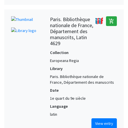
Paris. Bibliothèque
add_shopping_cart
nationale de France,
Département des
manuscrits, Latin
4629
Collection
Europeana Regia
Library
Paris. Bibliothèque nationale de
France, Département des manuscrits
Date
1e quart du 9e siècle
Language
latin
View entry