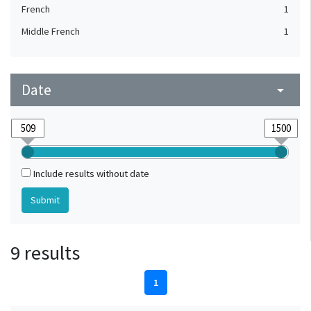
French
1
Middle French
1
Date
arrow_drop_down
Include results without date
9 results
1