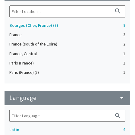
search
Bourges (Cher, France) (?)
9
France
3
France (south of the Loire)
2
France, Central
1
Paris (France)
1
Paris (France) (?)
1
Language
arrow_drop_down
search
Latin
9