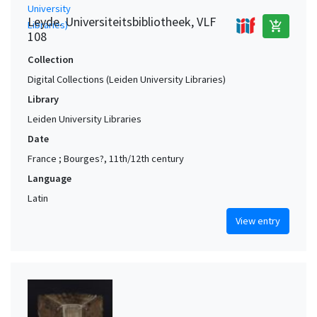
Leyde. Universiteitsbibliotheek, VLF
add_shopping_cart
108
Collection
Digital Collections (Leiden University Libraries)
Library
Leiden University Libraries
Date
France ; Bourges?, 11th/12th century
Language
Latin
View entry