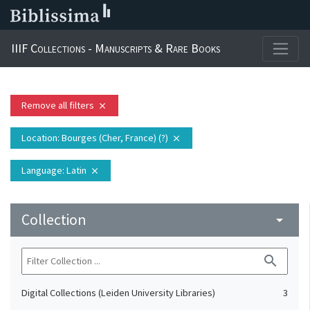
IIIF Collections - Manuscripts & Rare Books
Remove all filters
close
Location
: Bourges (Cher, France) (?)
close
Language
: Latin
close
Collection
arrow_drop_down
search
Digital Collections (Leiden University Libraries)
3