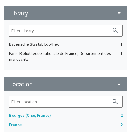
Library
arrow_drop_down
search
Bayerische Staatsbibliothek
1
Paris. Bibliothèque nationale de France, Département des
1
manuscrits
Location
arrow_drop_down
search
Bourges (Cher, France)
2
France
2