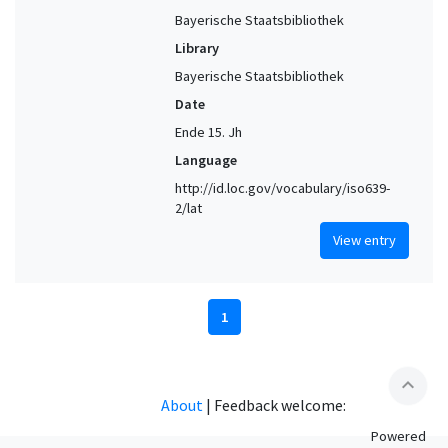
Bayerische Staatsbibliothek
Library
Bayerische Staatsbibliothek
Date
Ende 15. Jh
Language
http://id.loc.gov/vocabulary/iso639-
2/lat
View entry
1
expand_less
About
|
Feedback welcome:
Powered