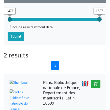
Include results without date
2 results
1
Paris. Bibliothèque
add_shopping_cart
nationale de France,
Département des
manuscrits, Latin
18599