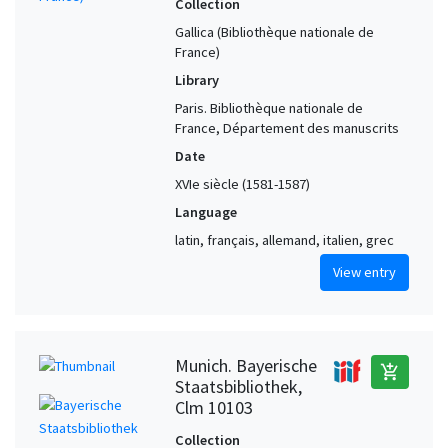
Collection
Gallica (Bibliothèque nationale de
France)
Library
Paris. Bibliothèque nationale de
France, Département des manuscrits
Date
XVIe siècle (1581-1587)
Language
latin, français, allemand, italien, grec
View entry
Munich. Bayerische
add_shopping_cart
Staatsbibliothek,
Clm 10103
Collection