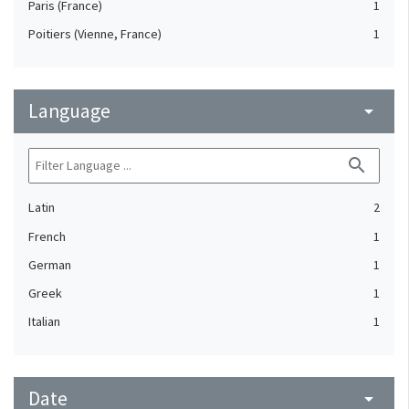
Paris (France)
1
Poitiers (Vienne, France)
1
Language
arrow_drop_down
search
Latin
2
French
1
German
1
Greek
1
Italian
1
Date
arrow_drop_down