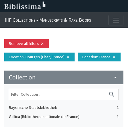
IIIF Collections - Manuscripts & Rare Books
Remove all filters
close
Location
: Bourges (Cher, France)
Location
: France
close
close
Collection
arrow_drop_down
search
Bayerische Staatsbibliothek
1
Gallica (Bibliothèque nationale de France)
1