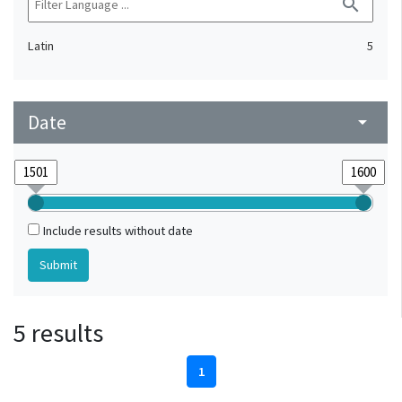
search
Latin
5
Date
arrow_drop_down
Include results without date
5 results
1