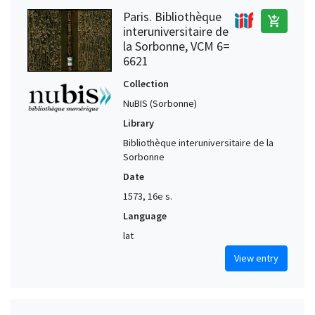
Paris. Bibliothèque
add_shopping_cart
interuniversitaire de
la Sorbonne, VCM 6=
6621
Collection
NuBIS (Sorbonne)
Library
Bibliothèque interuniversitaire de la
Sorbonne
Date
1573, 16e s.
Language
lat
View entry