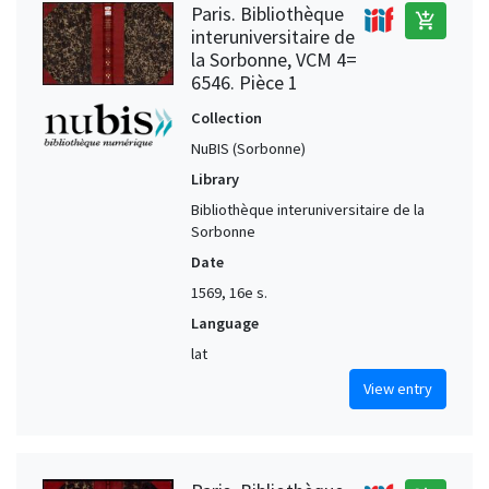
Paris. Bibliothèque
add_shopping_cart
interuniversitaire de
la Sorbonne, VCM 4=
6546. Pièce 1
Collection
NuBIS (Sorbonne)
Library
Bibliothèque interuniversitaire de la
Sorbonne
Date
1569, 16e s.
Language
lat
View entry