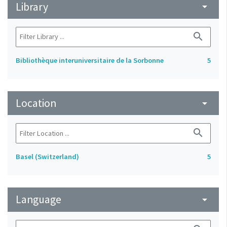
Library
arrow_drop_down
search
Bibliothèque interuniversitaire de la Sorbonne
5
Location
arrow_drop_down
search
Basel (Switzerland)
5
Language
arrow_drop_down