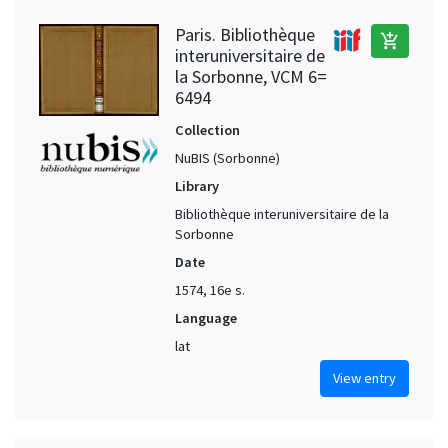
Paris. Bibliothèque
add_shopping_cart
interuniversitaire de
la Sorbonne, VCM 6=
6494
Collection
NuBIS (Sorbonne)
Library
Bibliothèque interuniversitaire de la
Sorbonne
Date
1574, 16e s.
Language
lat
View entry