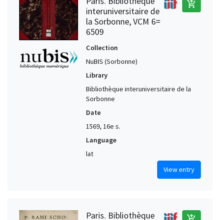
Paris. Bibliothèque
add_shopping_cart
interuniversitaire de
la Sorbonne, VCM 6=
6509
Collection
NuBIS (Sorbonne)
Library
Bibliothèque interuniversitaire de la
Sorbonne
Date
1569, 16e s.
Language
lat
View entry
Paris. Bibliothèque
add_shopping_cart