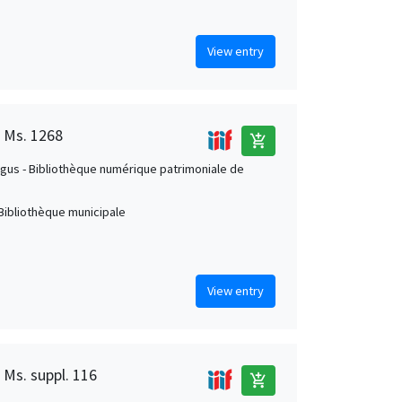
View entry
, Ms. 1268
add_shopping_cart
us - Bibliothèque numérique patrimoniale de
Bibliothèque municipale
View entry
 Ms. suppl. 116
add_shopping_cart