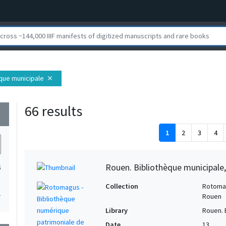
èque municipale
close
66 results
wn
1
2
3
4
Rouen. Bibliothèque municipale,
5
Collection
Rotomag
1
Rouen
Library
Rouen. 
Date
13..