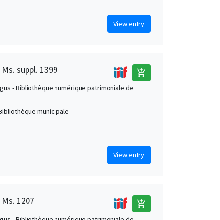
View entry
 Ms. suppl. 1399
add_shopping_cart
us - Bibliothèque numérique patrimoniale de
Bibliothèque municipale
View entry
, Ms. 1207
add_shopping_cart
us - Bibliothèque numérique patrimoniale de