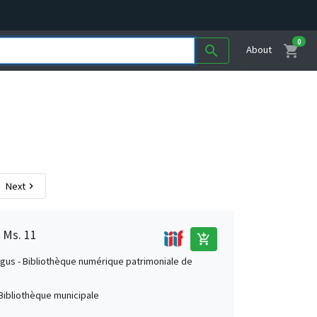
0
shopping_cart
search
About
Next
chevron_right
 Ms. 11
add_shopping_cart
us - Bibliothèque numérique patrimoniale de
Bibliothèque municipale