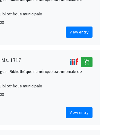
Bibliothèque municipale
00
View entry
, Ms. 1717
add_shopping_cart
us - Bibliothèque numérique patrimoniale de
Bibliothèque municipale
00
View entry