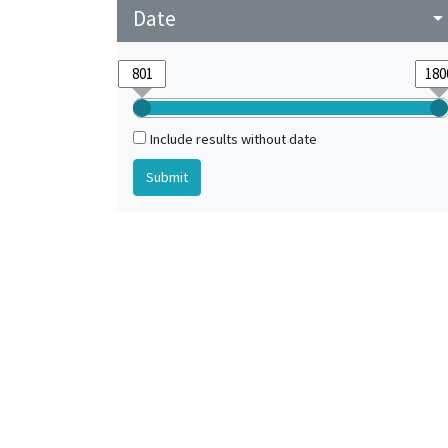
Date
arrow_drop_do
Include results without date