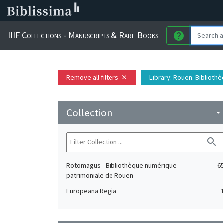
IIIF Collections - Manuscripts & Rare Books
help
Remove all filters
Library
: Rouen. Biblioth
close
Collection
arrow_drop_do
search
Rotomagus - Bibliothèque numérique
6
patrimoniale de Rouen
Europeana Regia