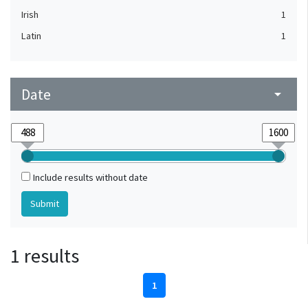
Irish
1
Latin
1
Date
arrow_drop_down
Include results without date
1 results
1