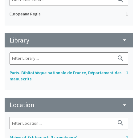
Europeana Regia
1
Library
arrow_drop_down
search
Paris. Bibliothèque nationale de France, Département des
1
manuscrits
Location
arrow_drop_down
search
Abbey of Echternach (Luxembourg)
1