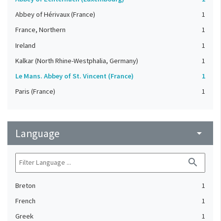
Abbey of Hérivaux (France)
1
France, Northern
1
Ireland
1
Kalkar (North Rhine-Westphalia, Germany)
1
Le Mans. Abbey of St. Vincent (France)
1
Paris (France)
1
Language
arrow_drop_down
search
Breton
1
French
1
Greek
1