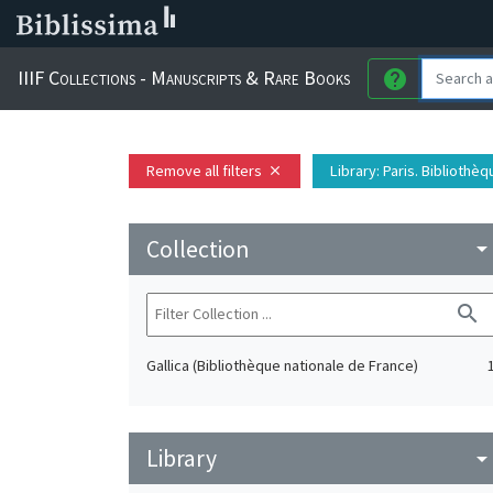
IIIF Collections - Manuscripts & Rare Books
help
Remove all filters
Library
: Paris. Biblioth
close
Collection
arrow_drop_do
search
Gallica (Bibliothèque nationale de France)
Library
arrow_drop_do