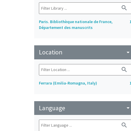
search
Paris. Bibliothèque nationale de France,
Département des manuscrits
Location
arrow_drop_do
search
Ferrara (Emilia-Romagna, Italy)
Language
arrow_drop_do
search