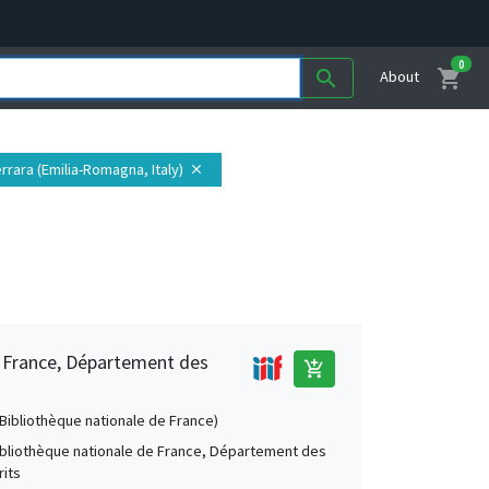
0
shopping_cart
search
About
errara (Emilia-Romagna, Italy)
close
e France, Département des
add_shopping_cart
 (Bibliothèque nationale de France)
Bibliothèque nationale de France, Département des
its