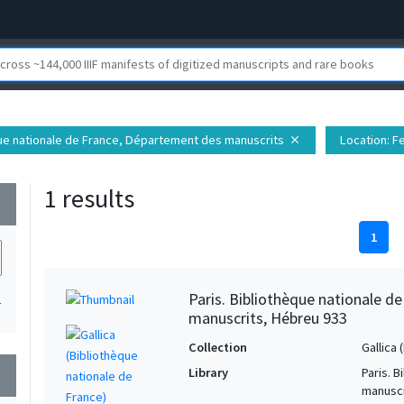
èque nationale de France, Département des manuscrits
Location
: F
close
1 results
wn
1
Paris. Bibliothèque nationale d
1
manuscrits, Hébreu 933
Collection
Gallica
Library
Paris. 
wn
manuscr