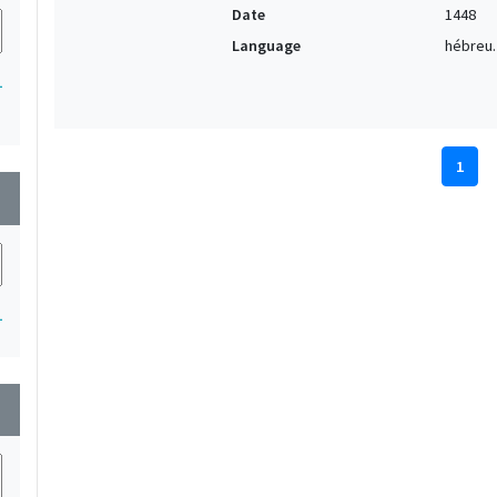
Date
1448
Language
hébreu.
1
1
wn
1
wn