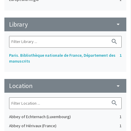
Library
arrow_drop_down
search
Paris. Bibliothèque nationale de France, Département des
1
manuscrits
Location
arrow_drop_down
search
Abbey of Echternach (Luxembourg)
1
Abbey of Hérivaux (France)
1