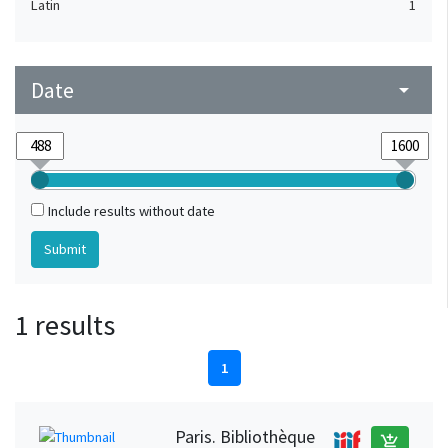
Latin
1
Date
arrow_drop_down
Include results without date
1 results
1
Paris. Bibliothèque
add_shopping_cart