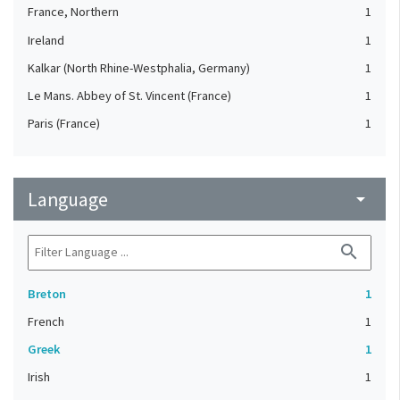
France, Northern
1
Ireland
1
Kalkar (North Rhine-Westphalia, Germany)
1
Le Mans. Abbey of St. Vincent (France)
1
Paris (France)
1
Language
arrow_drop_down
search
Breton
1
French
1
Greek
1
Irish
1