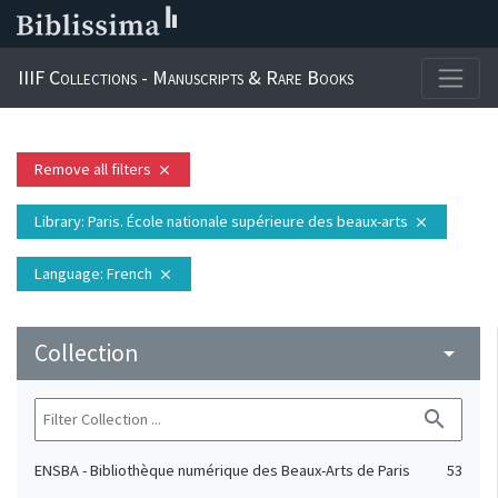
IIIF Collections - Manuscripts & Rare Books
Remove all filters
close
Library
: Paris. École nationale supérieure des beaux-arts
close
Language
: French
close
Collection
arrow_drop_down
search
ENSBA - Bibliothèque numérique des Beaux-Arts de Paris
53