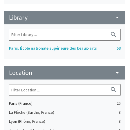
Library
arrow_drop_down
search
Paris. École nationale supérieure des beaux-arts
53
Location
arrow_drop_down
search
Paris (France)
25
La Flèche (Sarthe, France)
3
Lyon (Rhône, France)
3