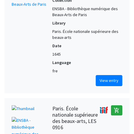
Collection
ENSBA - Bibliothèque numérique des
Beaux-Arts de Paris
Library
Paris. École nationale supérieure des
beaux-arts
Date
1645
Language
fre
View entry
Paris. École
add_shopping_cart
nationale supérieure
des beaux-arts, LES
0916