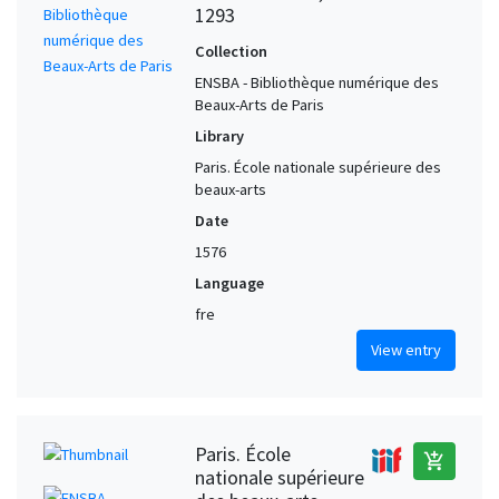
1293
Collection
ENSBA - Bibliothèque numérique des
Beaux-Arts de Paris
Library
Paris. École nationale supérieure des
beaux-arts
Date
1576
Language
fre
View entry
Paris. École
add_shopping_cart
nationale supérieure