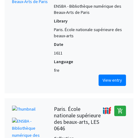
ENSBA - Bibliothèque numérique des
Beaux-Arts de Paris
Library
Paris. École nationale supérieure des
beaux-arts
Date
1611
Language
fre
View entry
Paris. École
add_shopping_cart
nationale supérieure
des beaux-arts, LES
0646