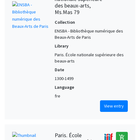
des beaux-arts,
Ms.Mas 79
Collection
ENSBA - Bibliothèque numérique des
Beaux-Arts de Paris
Library
Paris. École nationale supérieure des
beaux-arts
Date
1300-1499
Language
fre
View entry
Paris. École
add_shopping_cart