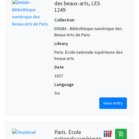
des beaux-arts, LES
1249
Collection
ENSBA - Bibliothèque numérique des
Beaux-Arts de Paris
Library
Paris. École nationale supérieure des
beaux-arts
Date
1627
Language
fre
View entry
Paris. École
add_shopping_cart
nationale supérieure