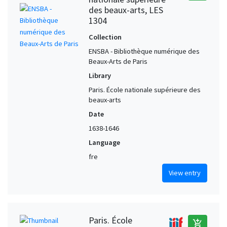
des beaux-arts, LES
1304
Collection
ENSBA - Bibliothèque numérique des
Beaux-Arts de Paris
Library
Paris. École nationale supérieure des
beaux-arts
Date
1638-1646
Language
fre
View entry
Paris. École
add_shopping_cart