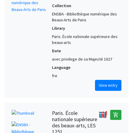
Collection
ENSBA - Bibliothèque numérique des
Beaux-Arts de Paris
Library
Paris. École nationale supérieure des
beaux-arts
Date
avec privilege de sa Majesté 1627
Language
fre
View entry
Paris. École
add_shopping_cart
nationale supérieure
des beaux-arts, LES
1251