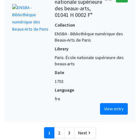
nationale supérieure
des beaux-arts,
01041 H 0002 F°
Collection
ENSBA - Bibliothèque numérique des
Beaux-Arts de Paris
Library
Paris. École nationale supérieure des
beaux-arts
Date
1702
Language
fre
View entry
1
2
3
Next
chevron_right