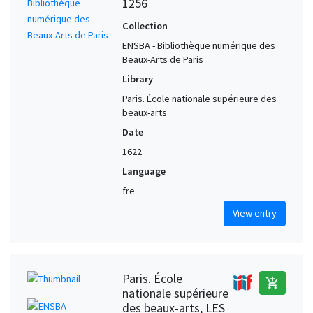
1256
Collection
ENSBA - Bibliothèque numérique des
Beaux-Arts de Paris
Library
Paris. École nationale supérieure des
beaux-arts
Date
1622
Language
fre
View entry
Paris. École
add_shopping_cart
nationale supérieure
des beaux-arts, LES