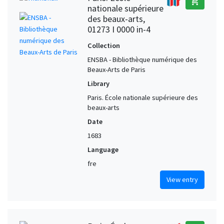
add_shopping_cart
nationale supérieure
des beaux-arts,
01273 I 0000 in-4
Collection
ENSBA - Bibliothèque numérique des
Beaux-Arts de Paris
Library
Paris. École nationale supérieure des
beaux-arts
Date
1683
Language
fre
View entry