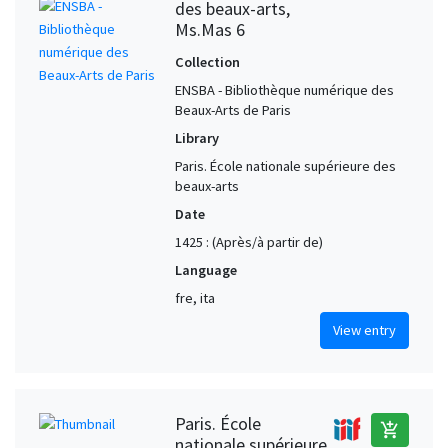
des beaux-arts,
Ms.Mas 6
Collection
ENSBA - Bibliothèque numérique des
Beaux-Arts de Paris
Library
Paris. École nationale supérieure des
beaux-arts
Date
1425 : (Après/à partir de)
Language
fre, ita
View entry
Paris. École
add_shopping_cart
nationale supérieure