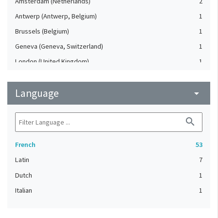
Amsterdam (Netherlands)
2
Antwerp (Antwerp, Belgium)
1
Brussels (Belgium)
1
Geneva (Geneva, Switzerland)
1
London (United Kingdom)
1
Mons (Hainaut, Belgique)
1
Language
Pin (Haute-Saône, France)
arrow_drop_down
1
search
French
53
Latin
7
Dutch
1
Italian
1