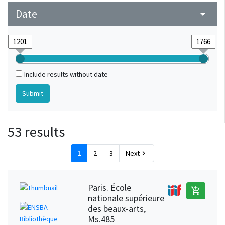
Date
arrow_drop_down
Include results without date
53 results
1
2
3
Next
chevron_right
Paris. École
add_shopping_cart
nationale supérieure
des beaux-arts,
Ms.485