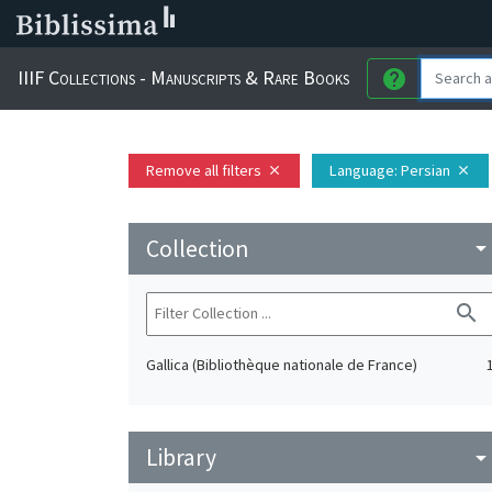
IIIF Collections - Manuscripts & Rare Books
help
Remove all filters
Language
: Persian
close
close
Collection
arrow_drop_do
search
Gallica (Bibliothèque nationale de France)
Library
arrow_drop_do