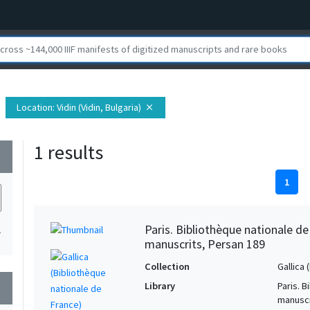
Location
: Vidin (Vidin, Bulgaria)
close
1 results
wn
1
Paris. Bibliothèque nationale d
1
manuscrits, Persan 189
Collection
Gallica
Library
Paris. 
wn
manuscr