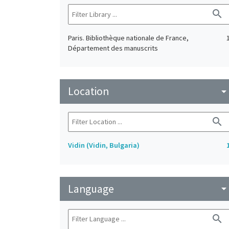
search
Paris. Bibliothèque nationale de France,
Département des manuscrits
Location
arrow_drop_do
search
Vidin (Vidin, Bulgaria)
Language
arrow_drop_do
search