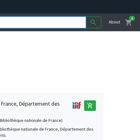
0
shopping_cart
search
About
e France, Département des
add_shopping_cart
 (Bibliothèque nationale de France)
Bibliothèque nationale de France, Département des
its