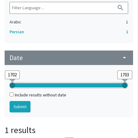
search
Arabic
1
Persian
1
Date
arrow_drop_down
Include results without date
1 results