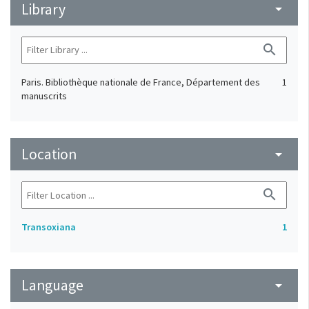
Library
arrow_drop_down
search
Paris. Bibliothèque nationale de France, Département des
1
manuscrits
Location
arrow_drop_down
search
Transoxiana
1
Language
arrow_drop_down