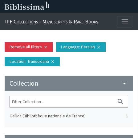
IIIF Collections - Manuscripts & Rare Books
Remove all filters
Language
: Persian
close
close
Location
: Transoxiana
close
Collection
arrow_drop_down
search
Gallica (Bibliothèque nationale de France)
1