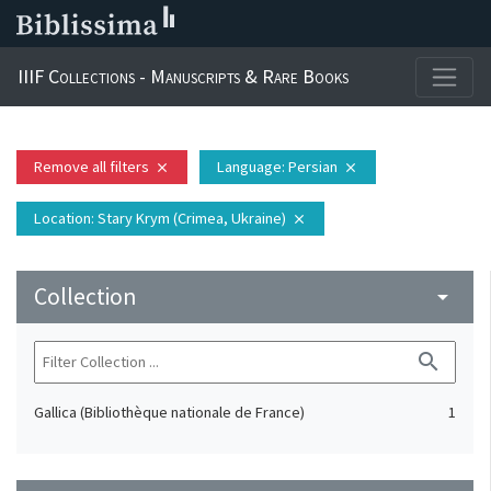
IIIF Collections - Manuscripts & Rare Books
Remove all filters
Language
: Persian
close
close
Location
: Stary Krym (Crimea, Ukraine)
close
Collection
arrow_drop_down
search
Gallica (Bibliothèque nationale de France)
1