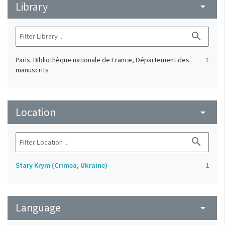
Library
arrow_drop_down
search
Paris. Bibliothèque nationale de France, Département des
1
manuscrits
Location
arrow_drop_down
search
Stary Krym (Crimea, Ukraine)
1
Language
arrow_drop_down