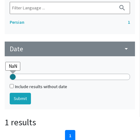
search
Persian
1
Date
arrow_drop_down
Include results without date
1 results
1