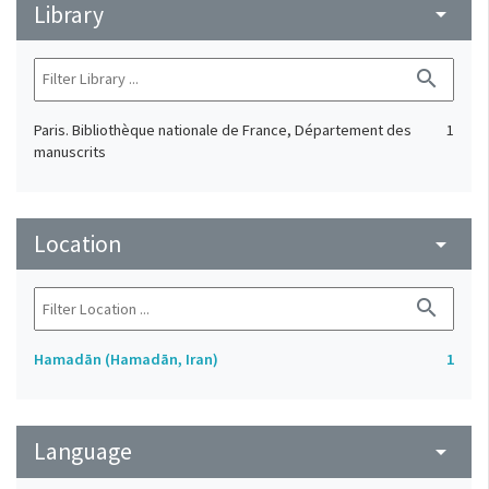
Library
arrow_drop_down
search
Paris. Bibliothèque nationale de France, Département des
1
manuscrits
Location
arrow_drop_down
search
Hamadān (Hamadān, Iran)
1
Language
arrow_drop_down