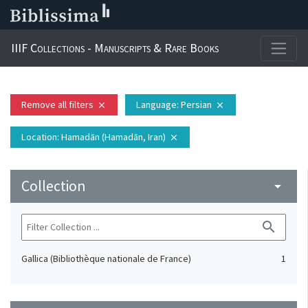
IIIF Collections - Manuscripts & Rare Books
Remove all filters
Language
: Persian
close
close
Location
: Hamadān (Hamadān, Iran)
close
Collection
arrow_drop_down
search
Gallica (Bibliothèque nationale de France)
1