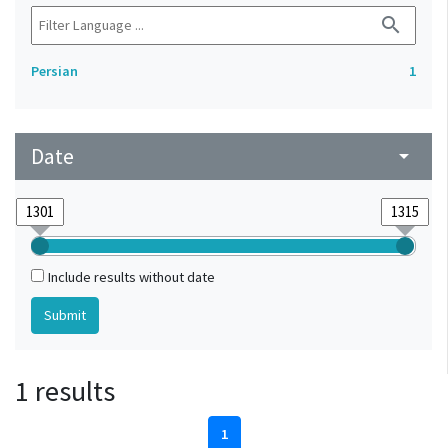
search
Persian
1
Date
arrow_drop_down
Include results without date
1 results
1