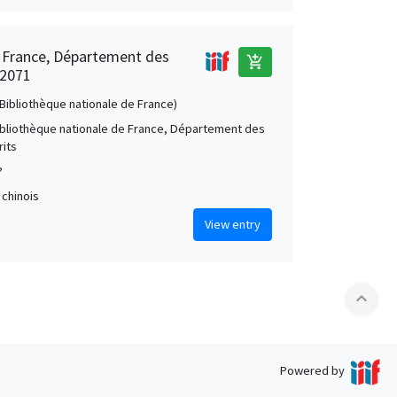
e France, Département des
add_shopping_cart
 2071
 (Bibliothèque nationale de France)
Bibliothèque nationale de France, Département des
its
?
 chinois
View entry
expand_less
Powered by