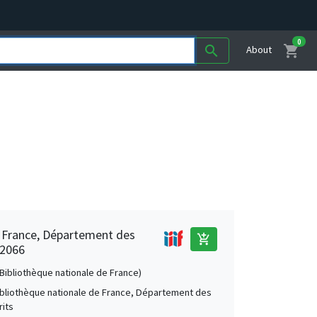
0
shopping_cart
search
About
e France, Département des
add_shopping_cart
 2066
 (Bibliothèque nationale de France)
Bibliothèque nationale de France, Département des
its