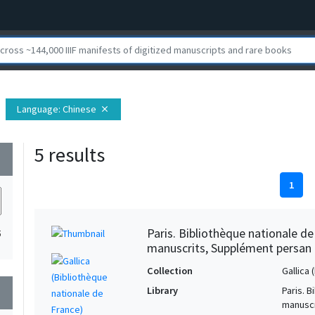
Language
: Chinese
close
5 results
wn
1
Paris. Bibliothèque nationale d
5
manuscrits, Supplément persan
Collection
Gallica
Library
Paris. 
wn
manuscr