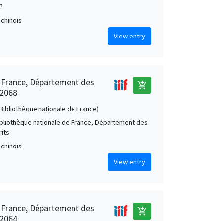
 ?
 chinois
View entry
e France, Département des
add_shopping_cart
 2068
 (Bibliothèque nationale de France)
Bibliothèque nationale de France, Département des
its
 chinois
View entry
e France, Département des
add_shopping_cart
 2064