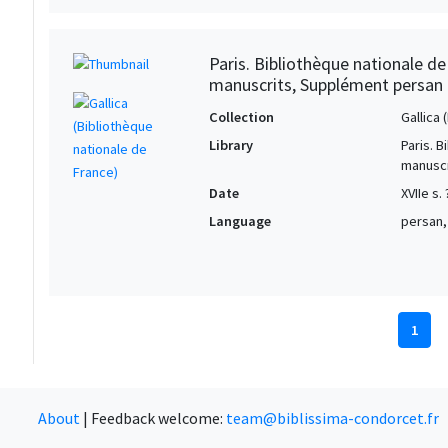
Paris. Bibliothèque nationale d
manuscrits, Supplément persan
Collection
Gallica
Library
Paris. 
manuscr
Date
XVIIe s. 
Language
persan,
1
About
|
Feedback welcome:
team@biblissima-condorcet.fr