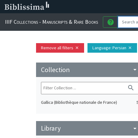
IIIF Collections - Manuscripts & Rare Books
help
Remove all filters
Language
: Persian
close
close
Collection
arrow_drop_do
search
Gallica (Bibliothèque nationale de France)
Library
arrow_drop_do