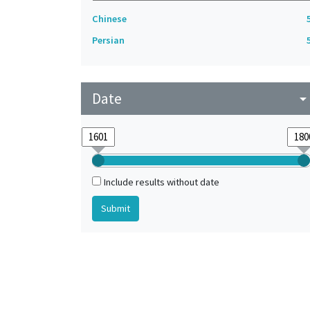
Chinese
Persian
Date
arrow_drop_do
Include results without date