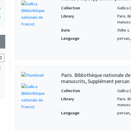
Collection
Gallica
5
Library
Paris. 
5
manuscr
Date
XVIIIe s.
Language
persan,
wn
Paris. Bibliothèque nationale d
manuscrits, Supplément persan
Collection
Gallica
Library
Paris. 
manuscr
Language
persan,