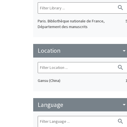
search
Paris. Bibliothèque nationale de France,
Département des manuscrits
Location
arrow_drop_do
search
Gansu (China)
Language
arrow_drop_do
search