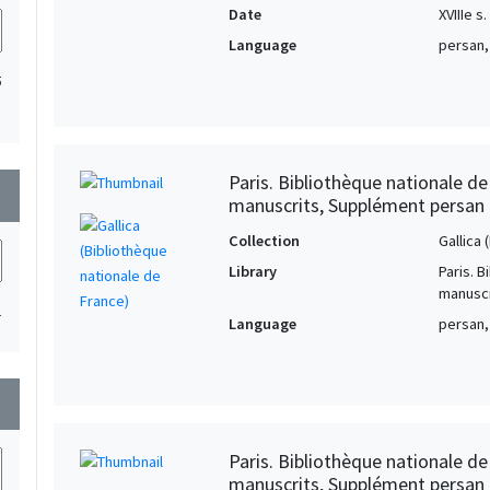
Date
XVIIIe s.
Language
persan,
5
Paris. Bibliothèque nationale d
wn
manuscrits, Supplément persan
Collection
Gallica
Library
Paris. 
manuscr
1
Language
persan,
wn
Paris. Bibliothèque nationale d
manuscrits, Supplément persan