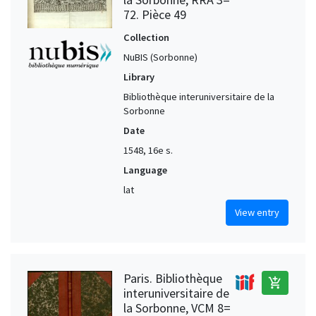
72. Pièce 49
Collection
NuBIS (Sorbonne)
Library
Bibliothèque interuniversitaire de la
Sorbonne
Date
1548, 16e s.
Language
lat
View entry
Paris. Bibliothèque
add_shopping_cart
interuniversitaire de
la Sorbonne, VCM 8=