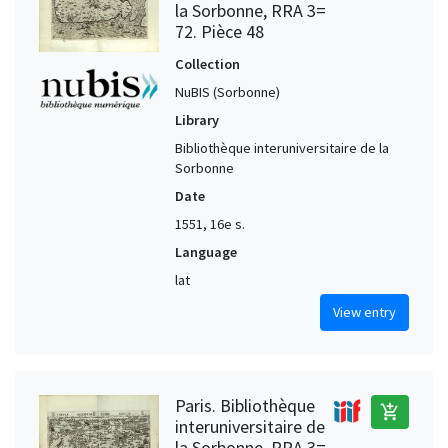
la Sorbonne, RRA 3=
72. Pièce 48
Collection
NuBIS (Sorbonne)
Library
Bibliothèque interuniversitaire de la
Sorbonne
Date
1551, 16e s.
Language
lat
View entry
Paris. Bibliothèque
add_shopping_cart
interuniversitaire de
la Sorbonne, RRA 3=