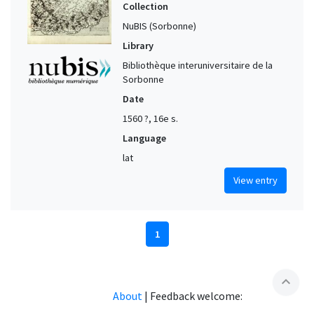
Collection
NuBIS (Sorbonne)
Library
Bibliothèque interuniversitaire de la
Sorbonne
Date
1560 ?, 16e s.
Language
lat
View entry
1
expand_less
About
|
Feedback welcome: