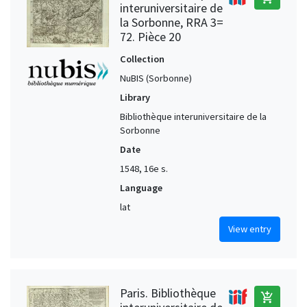
interuniversitaire de
la Sorbonne, RRA 3=
72. Pièce 20
Collection
NuBIS (Sorbonne)
Library
Bibliothèque interuniversitaire de la
Sorbonne
Date
1548, 16e s.
Language
lat
View entry
Paris. Bibliothèque
add_shopping_cart