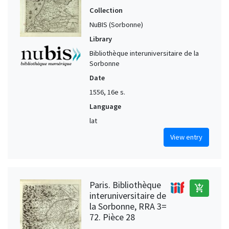
Collection
NuBIS (Sorbonne)
Library
Bibliothèque interuniversitaire de la
Sorbonne
Date
1556, 16e s.
Language
lat
View entry
Paris. Bibliothèque
add_shopping_cart
interuniversitaire de
la Sorbonne, RRA 3=
72. Pièce 28