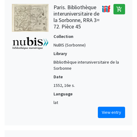
Paris. Bibliothèque
add_shopping_cart
interuniversitaire de
la Sorbonne, RRA 3=
72. Pièce 45
Collection
NuBIS (Sorbonne)
Library
Bibliothèque interuniversitaire de la
Sorbonne
Date
1552, 16e s.
Language
lat
View entry