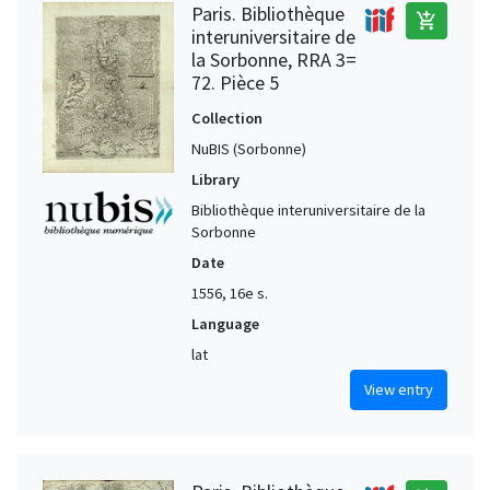
Paris. Bibliothèque
add_shopping_cart
interuniversitaire de
la Sorbonne, RRA 3=
72. Pièce 5
Collection
NuBIS (Sorbonne)
Library
Bibliothèque interuniversitaire de la
Sorbonne
Date
1556, 16e s.
Language
lat
View entry