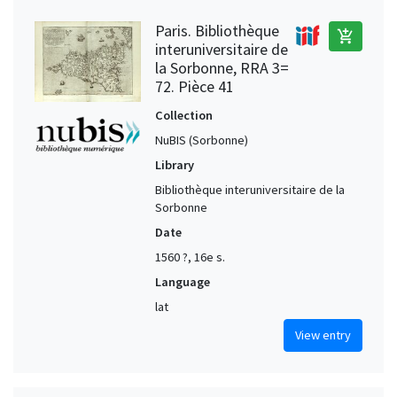
Paris. Bibliothèque
add_shopping_cart
interuniversitaire de
la Sorbonne, RRA 3=
72. Pièce 41
Collection
NuBIS (Sorbonne)
Library
Bibliothèque interuniversitaire de la
Sorbonne
Date
1560 ?, 16e s.
Language
lat
View entry