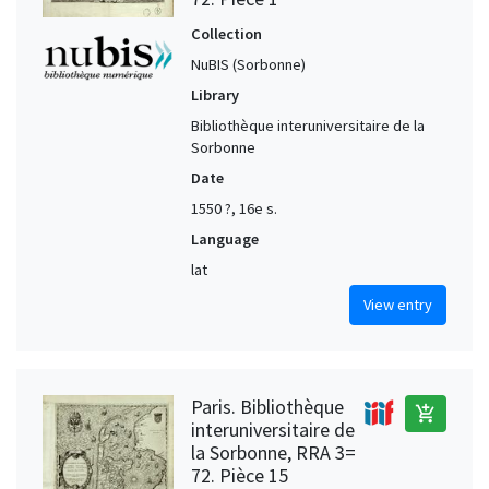
Collection
NuBIS (Sorbonne)
Library
Bibliothèque interuniversitaire de la
Sorbonne
Date
1550 ?, 16e s.
Language
lat
View entry
Paris. Bibliothèque
add_shopping_cart
interuniversitaire de
la Sorbonne, RRA 3=
72. Pièce 15