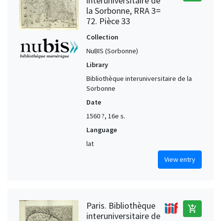
interuniversitaire de
la Sorbonne, RRA 3=
72. Pièce 33
Collection
NuBIS (Sorbonne)
Library
Bibliothèque interuniversitaire de la
Sorbonne
Date
1560 ?, 16e s.
Language
lat
View entry
Paris. Bibliothèque
add_shopping_cart
interuniversitaire de