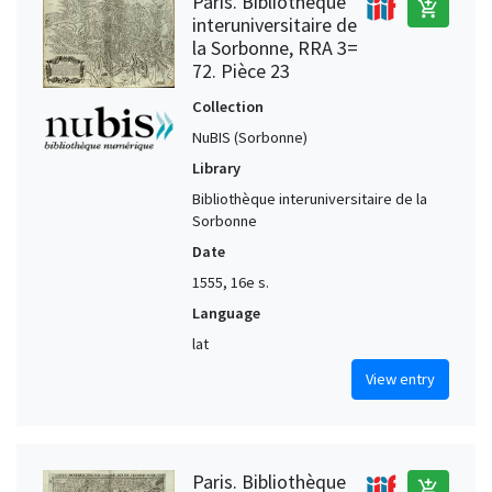
Paris. Bibliothèque
add_shopping_cart
interuniversitaire de
la Sorbonne, RRA 3=
72. Pièce 23
Collection
NuBIS (Sorbonne)
Library
Bibliothèque interuniversitaire de la
Sorbonne
Date
1555, 16e s.
Language
lat
View entry
Paris. Bibliothèque
add_shopping_cart