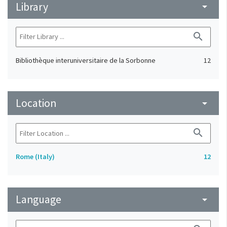
Library
arrow_drop_down
search
Bibliothèque interuniversitaire de la Sorbonne
12
Location
arrow_drop_down
search
Rome (Italy)
12
Language
arrow_drop_down