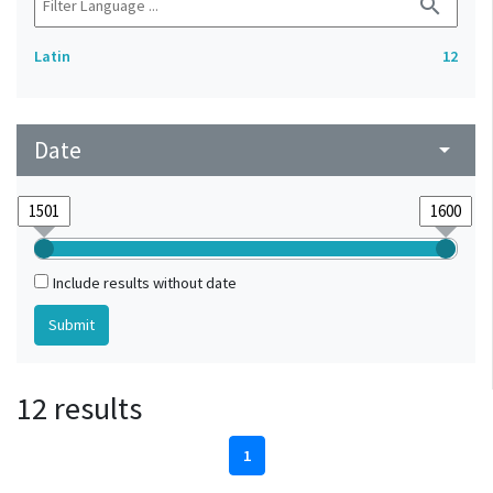
search
Latin
12
Date
arrow_drop_down
Include results without date
12 results
1