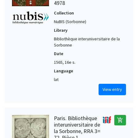
4978
Collection
NuBIS (Sorbonne)
Library
Bibliothèque interuniversitaire de la
Sorbonne
Date
1565, 16e s.
Language
lat
View entry
Paris. Bibliothèque
add_shopping_cart
interuniversitaire de
la Sorbonne, RRA 3=
72. Pièce 1