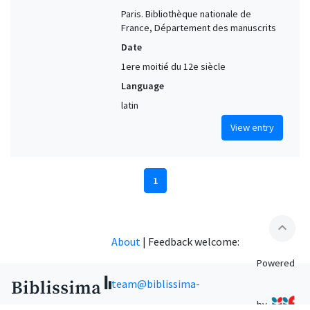
Paris. Bibliothèque nationale de
France, Département des manuscrits
Date
1ere moitié du 12e siècle
Language
latin
View entry
1
expand_less
About
|
Feedback welcome:
Powered
team@biblissima-
by