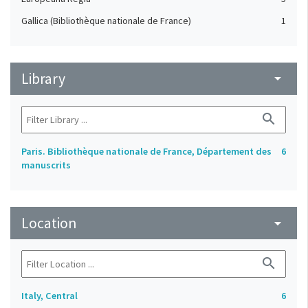
Gallica (Bibliothèque nationale de France)
1
Library
arrow_drop_down
search
Paris. Bibliothèque nationale de France, Département des
6
manuscrits
Location
arrow_drop_down
search
Italy, Central
6