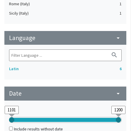
Rome (Italy)
1
Sicily (Italy)
1
Language
arrow_drop_down
search
Latin
6
Date
arrow_drop_down
Include results without date