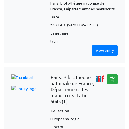
Paris. Bibliothèque nationale de
France, Département des manuscrits
Date
fin XII e s. (vers 1185-1191 ?)
Language
latin
View entry
Paris. Bibliothèque
add_shopping_cart
nationale de France,
Département des
manuscrits, Latin
5045 (1)
Collection
Europeana Regia
Library