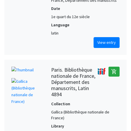
France, Département des manuscrits
Date
1e quart du 12e siècle
Language
latin
View entry
Paris. Bibliothèque
add_shopping_cart
nationale de France,
Département des
manuscrits, Latin
4894
Collection
Gallica (Bibliothèque nationale de
France)
Library