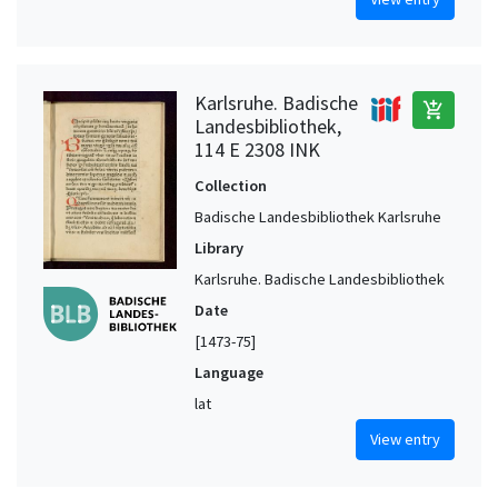
Karlsruhe. Badische
add_shopping_cart
Landesbibliothek,
114 E 2308 INK
Collection
Badische Landesbibliothek Karlsruhe
Library
Karlsruhe. Badische Landesbibliothek
Date
[1473-75]
Language
lat
View entry