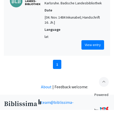
Karlsruhe. Badische Landesbibliothek
Date
[04. Nov. 1484 Inkunabel; Handschrift
16. Jh.]
Language
lat
View entry
1
expand_less
About
|
Feedback welcome:
Powered
team@biblissima-
by