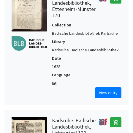
Landesbibliothek,
Ettenheim-Münster
170
Collection
Badische Landesbibliothek Karlsruhe
Library
Karlsruhe. Badische Landesbibliothek
Date
1628
Language
lat
View entry
Karlsruhe. Badische
add_shopping_cart
Landesbibliothek,
Lichtenthal 120