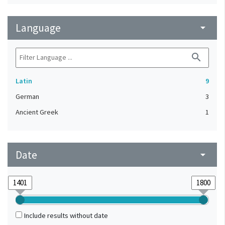
Language
arrow_drop_down
search
Latin
9
German
3
Ancient Greek
1
Date
arrow_drop_down
Include results without date