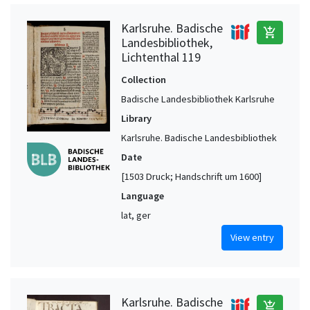
Karlsruhe. Badische
add_shopping_cart
Landesbibliothek,
Lichtenthal 119
Collection
Badische Landesbibliothek Karlsruhe
Library
Karlsruhe. Badische Landesbibliothek
Date
[1503 Druck; Handschrift um 1600]
Language
lat, ger
View entry
Karlsruhe. Badische
add_shopping_cart