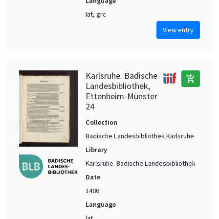
Language
lat, grc
View entry
Karlsruhe. Badische
add_shopping_cart
Landesbibliothek,
Ettenheim-Münster
24
Collection
Badische Landesbibliothek Karlsruhe
Library
Karlsruhe. Badische Landesbibliothek
Date
1486
Language
lat