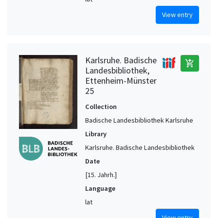
View entry
Karlsruhe. Badische
add_shopping_cart
Landesbibliothek,
Ettenheim-Münster
25
Collection
Badische Landesbibliothek Karlsruhe
Library
Karlsruhe. Badische Landesbibliothek
Date
[15. Jahrh.]
Language
lat
View entry