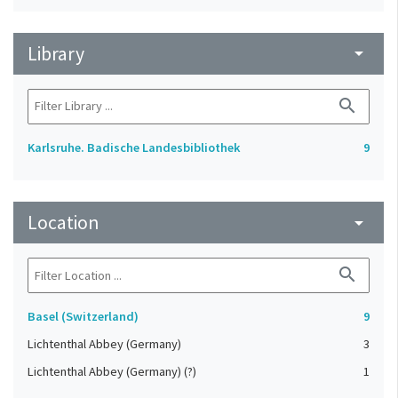
Library
arrow_drop_down
search
Karlsruhe. Badische Landesbibliothek
9
Location
arrow_drop_down
search
Basel (Switzerland)
9
Lichtenthal Abbey (Germany)
3
Lichtenthal Abbey (Germany) (?)
1