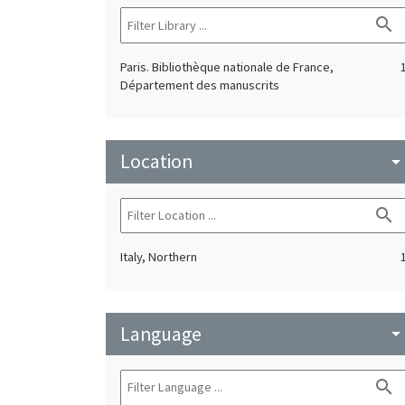
search
Paris. Bibliothèque nationale de France,
Département des manuscrits
Location
arrow_drop_do
search
Italy, Northern
Language
arrow_drop_do
search