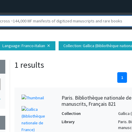
Language
: Franco-Italian
Collection
: Gallica (Bibliothèque nation
close
1 results
wn
1
Paris. Bibliothèque nationale d
1
manuscrits, Français 821
Collection
Gallica
Library
Paris. 
wn
manuscr