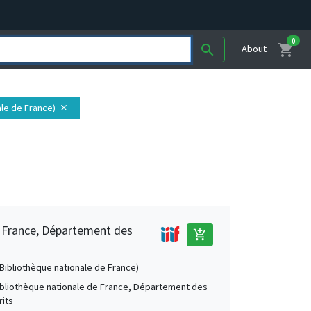
0
shopping_cart
search
About
ale de France)
close
e France, Département des
add_shopping_cart
 (Bibliothèque nationale de France)
Bibliothèque nationale de France, Département des
its