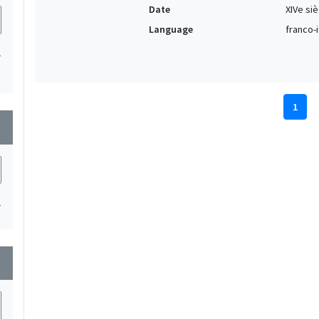
Date
XIVe si
Language
franco-i
1
1
wn
1
wn