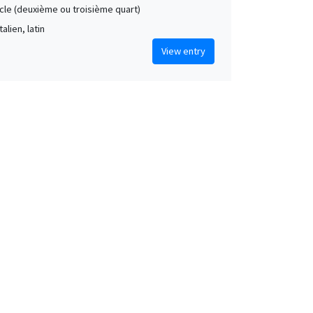
ècle (deuxième ou troisième quart)
talien, latin
View entry