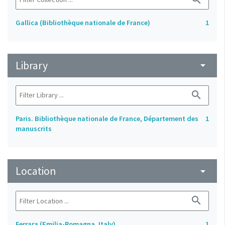
Gallica (Bibliothèque nationale de France)
1
Library
arrow_drop_down
search
Paris. Bibliothèque nationale de France, Département des
1
manuscrits
Location
arrow_drop_down
search
Ferrara (Emilia-Romagna, Italy)
1