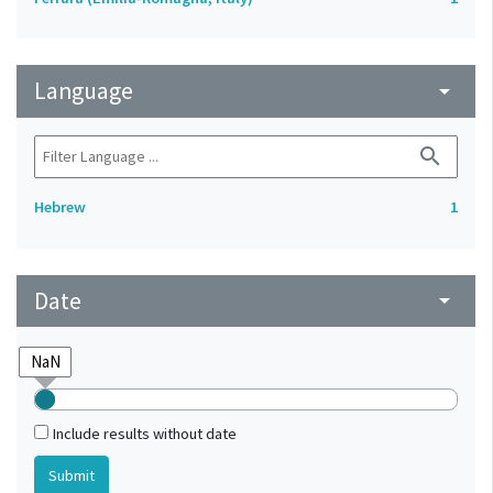
Language
arrow_drop_down
search
Hebrew
1
Date
arrow_drop_down
Include results without date