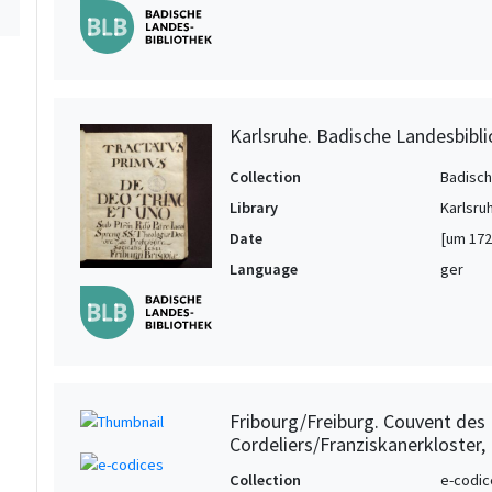
Karlsruhe. Badische Landesbiblio
Collection
Badisch
Library
Karlsru
Date
[um 172
Language
ger
Fribourg/Freiburg. Couvent des
Cordeliers/Franziskanerkloster,
Collection
e-codic