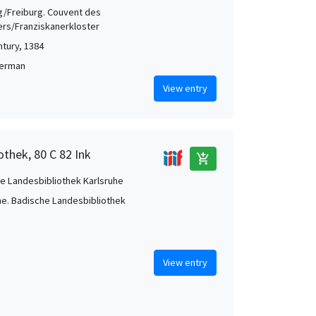
g/Freiburg. Couvent des
ers/Franziskanerkloster
ntury, 1384
German
View entry
othek, 80 C 82 Ink
add_shopping_cart
e Landesbibliothek Karlsruhe
he. Badische Landesbibliothek
View entry