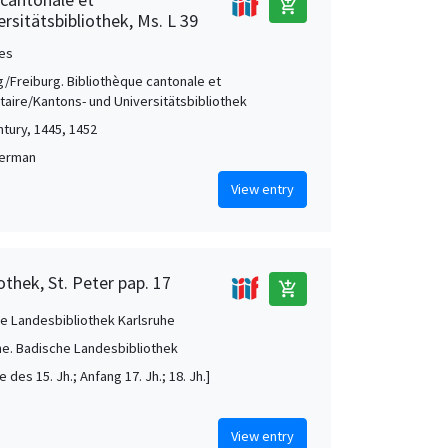
add_shopping_cart
rsitätsbibliothek, Ms. L 39
es
g/Freiburg. Bibliothèque cantonale et
itaire/Kantons- und Universitätsbibliothek
ntury, 1445, 1452
German
View entry
thek, St. Peter pap. 17
add_shopping_cart
e Landesbibliothek Karlsruhe
he. Badische Landesbibliothek
te des 15. Jh.; Anfang 17. Jh.; 18. Jh.]
View entry