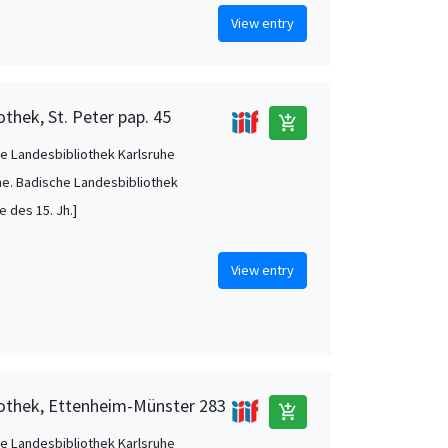
View entry
thek, St. Peter pap. 45
add_shopping_cart
e Landesbibliothek Karlsruhe
he. Badische Landesbibliothek
te des 15. Jh.]
View entry
iothek, Ettenheim-Münster 283
add_shopping_cart
e Landesbibliothek Karlsruhe