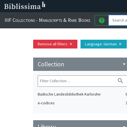
IIIF Collections - Manuscripts & Rare Books
help
Remove all filters
Language
: German
close
close
Collection
arrow_drop_do
search
Badische Landesbibliothek Karlsruhe
e-codices
Library
arrow_drop_do