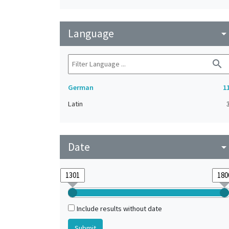
Language
arrow_drop_do
search
German
1
Latin
Date
arrow_drop_do
Include results without date