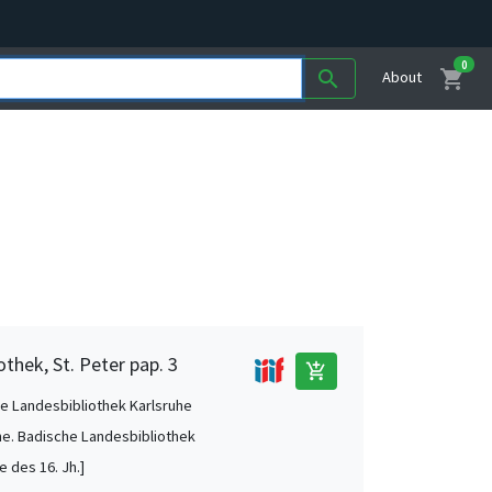
0
shopping_cart
search
About
thek, St. Peter pap. 3
add_shopping_cart
e Landesbibliothek Karlsruhe
he. Badische Landesbibliothek
te des 16. Jh.]