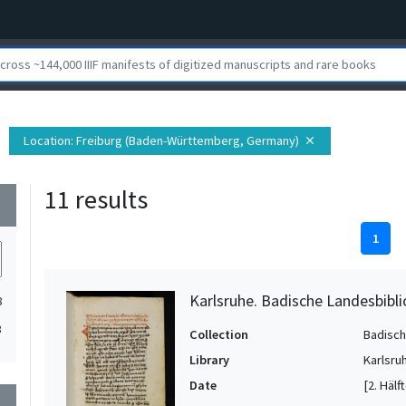
Location
: Freiburg (Baden-Württemberg, Germany)
close
11 results
wn
1
Karlsruhe. Badische Landesbiblio
8
3
Collection
Badisch
Library
Karlsru
Date
[2. Hälf
wn