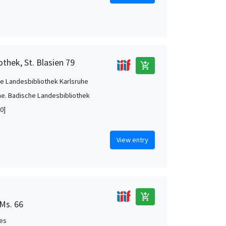
thek, St. Blasien 79
add_shopping_cart
e Landesbibliothek Karlsruhe
he. Badische Landesbibliothek
0]
View entry
add_shopping_cart
 Ms. 66
es