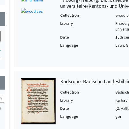
universitaire/Kantons- und Unive
Collection
e-codic
wn
Library
Fribour
univers
Date
15th ce
Language
Latin, 
1
3
Karlsruhe. Badische Landesbiblio
wn
Collection
Badisch
Library
Karlsru
Date
[2. Hälf
Language
ger