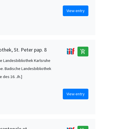
View entry
thek, St. Peter pap. 8
add_shopping_cart
e Landesbibliothek Karlsruhe
he. Badische Landesbibliothek
te des 16. Jh.]
View entry
 cantonale et