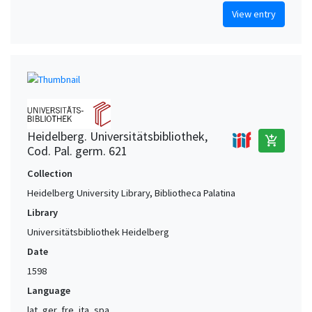
View entry
Heidelberg. Universitätsbibliothek,
add_shopping_cart
Cod. Pal. germ. 621
Collection
Heidelberg University Library, Bibliotheca Palatina
Library
Universitätsbibliothek Heidelberg
Date
1598
Language
lat, ger, fre, ita, spa