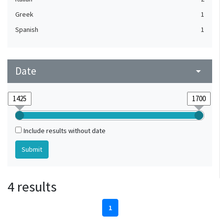
Greek
1
Spanish
1
Date
arrow_drop_down
Include results without date
4 results
1