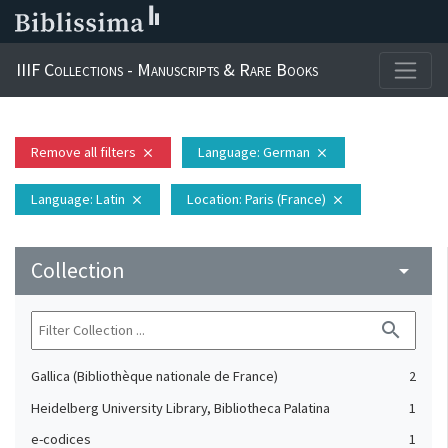
IIIF Collections - Manuscripts & Rare Books
Remove all filters
Language
: German
close
close
Language
: Latin
Location
: Paris (France)
close
close
Collection
arrow_drop_down
search
Gallica (Bibliothèque nationale de France)
2
Heidelberg University Library, Bibliotheca Palatina
1
e-codices
1