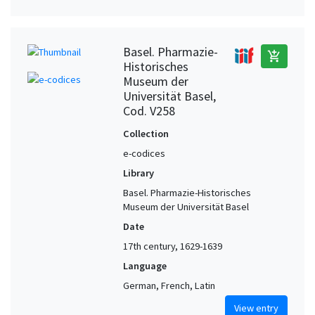
Basel. Pharmazie-
add_shopping_cart
Historisches
Museum der
Universität Basel,
Cod. V258
Collection
e-codices
Library
Basel. Pharmazie-Historisches
Museum der Universität Basel
Date
17th century, 1629-1639
Language
German, French, Latin
View entry