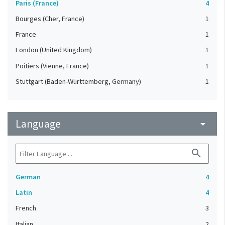
Paris (France)
4
Bourges (Cher, France)
1
France
1
London (United Kingdom)
1
Poitiers (Vienne, France)
1
Stuttgart (Baden-Württemberg, Germany)
1
Language
arrow_drop_down
search
German
4
Latin
4
French
3
Italian
2