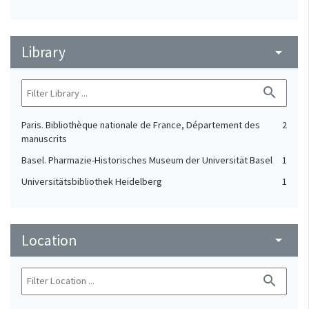
Library
arrow_drop_down
search
Paris. Bibliothèque nationale de France, Département des
2
manuscrits
Basel. Pharmazie-Historisches Museum der Universität Basel
1
Universitätsbibliothek Heidelberg
1
Location
arrow_drop_down
search