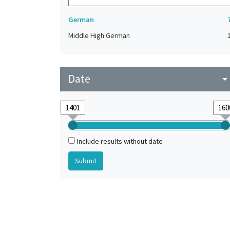
German
Middle High German
Date
arrow_drop_do
Include results without date