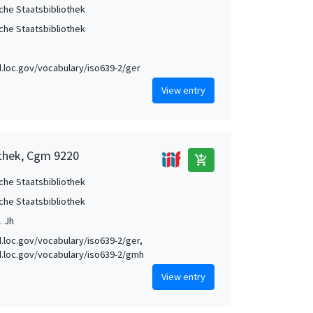
che Staatsbibliothek
che Staatsbibliothek
id.loc.gov/vocabulary/iso639-2/ger
View entry
othek, Cgm 9220
add_shopping_cart
che Staatsbibliothek
che Staatsbibliothek
. Jh
id.loc.gov/vocabulary/iso639-2/ger,
id.loc.gov/vocabulary/iso639-2/gmh
View entry