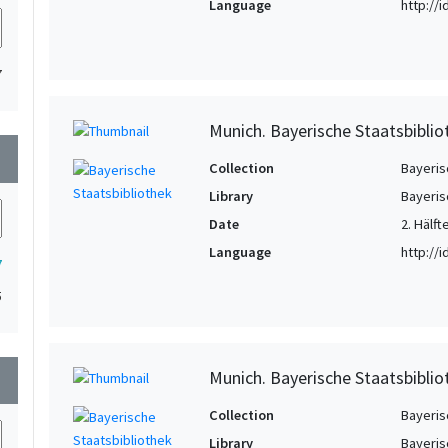
Language
http://
7
Munich. Bayerische Staatsbibli
wn
Collection
Bayeris
Library
Bayeris
Date
2. Hälft
Language
http://
7
5
Munich. Bayerische Staatsbibli
wn
Collection
Bayeris
Library
Bayeris