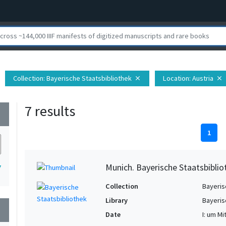
Collection
: Bayerische Staatsbibliothek
Location
: Austria
close
close
7 results
wn
1
Munich. Bayerische Staatsbibli
7
Collection
Bayeris
Library
Bayeris
wn
Date
I: um Mi