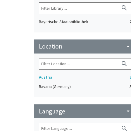
search
Bayerische Staatsbibliothek
Location
arrow_drop_do
search
Austria
Bavaria (Germany)
Language
arrow_drop_do
search