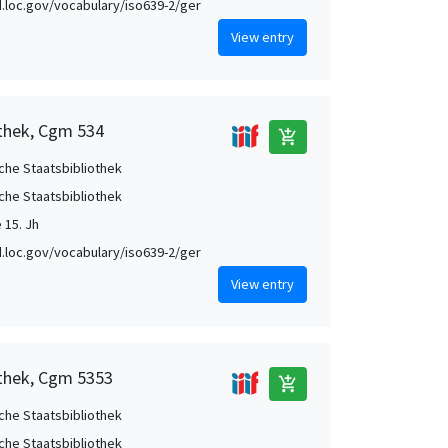
id.loc.gov/vocabulary/iso639-2/ger
View entry
othek, Cgm 534
add_shopping_cart
che Staatsbibliothek
che Staatsbibliothek
e 15. Jh
id.loc.gov/vocabulary/iso639-2/ger
View entry
othek, Cgm 5353
add_shopping_cart
che Staatsbibliothek
che Staatsbibliothek