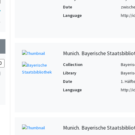
Date
zwische
7
Language
http://
1
wn
Munich. Bayerische Staatsbibli
Collection
Bayeris
Library
Bayeris
Date
1. Hälft
Language
http://
Munich. Bayerische Staatsbibli