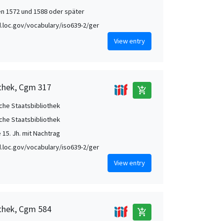
n 1572 und 1588 oder später
id.loc.gov/vocabulary/iso639-2/ger
View entry
othek, Cgm 317
add_shopping_cart
che Staatsbibliothek
che Staatsbibliothek
e 15. Jh. mit Nachtrag
id.loc.gov/vocabulary/iso639-2/ger
View entry
othek, Cgm 584
add_shopping_cart