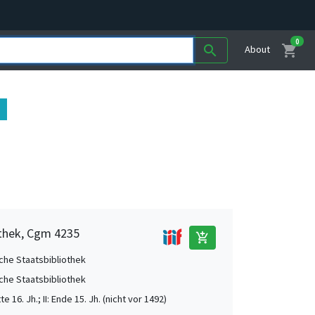
0
shopping_cart
search
About
othek, Cgm 4235
add_shopping_cart
che Staatsbibliothek
che Staatsbibliothek
tte 16. Jh.; II: Ende 15. Jh. (nicht vor 1492)